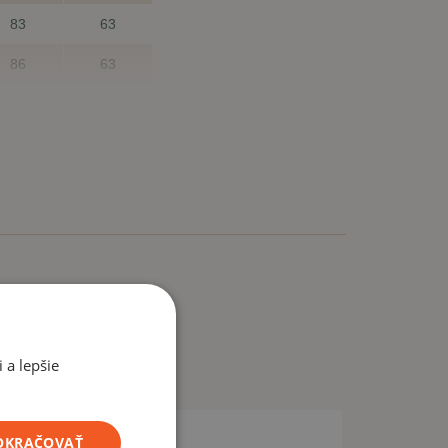
83
63
86
63
nesadne?
m veľkosť sadne, Vám nikto nemôže zaručiť. Preto nie
ť za inú.
 a lepšie
POKRAČOVAŤ