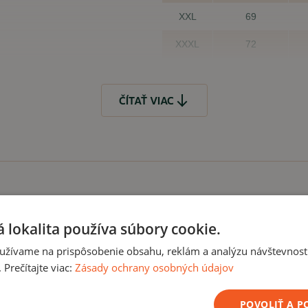
XXL
69
XXXL
72
Tolerovaná odchýlka +/- 2 cm
ČÍTAŤ VIAC
Čo, ak mi veľkosť 
Samozrejme, že to, že Vá
je problém veľkosť vymeni
kúpiť
 lokalita používa súbory cookie.
užívame na prispôsobenie obsahu, reklám a analýzu návštevnosti
Prečítajte viac:
Zásady ochrany osobných údajov
ná vrstva a v zime ako
POVOLIŤ A 