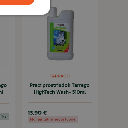
TARRAGO
ago
Prací prostriedok Tarrago
ml
HighTech Wash+ 510ml
13,90 €
 1ks
Momentálne nedostupné