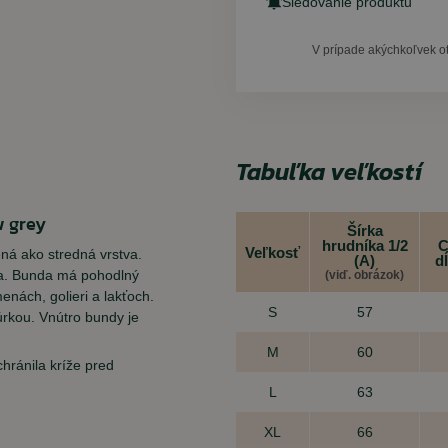
Sledovanie produktu
V prípade akýchkoľvek o
Tabuľka veľkostí
w grey
Šírka
hrudníka 1/2
C
Veľkosť
ená ako stredná vrstva.
(A)
d
tva. Bunda má pohodlný
(viď. obrázok)
enách, golieri a lakťoch.
S
57
úrkou. Vnútro bundy je
M
60
chránila kríže pred
L
63
XL
66