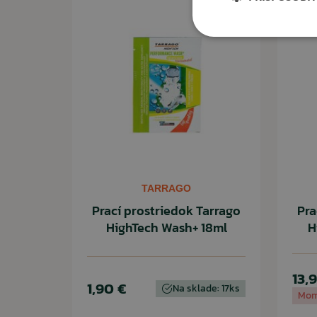
Video
TARRAGO
Prací prostriedok Tarrago
Pra
HighTech Wash+ 18ml
H
13,
1,90 €
Na sklade: 17ks
Mom