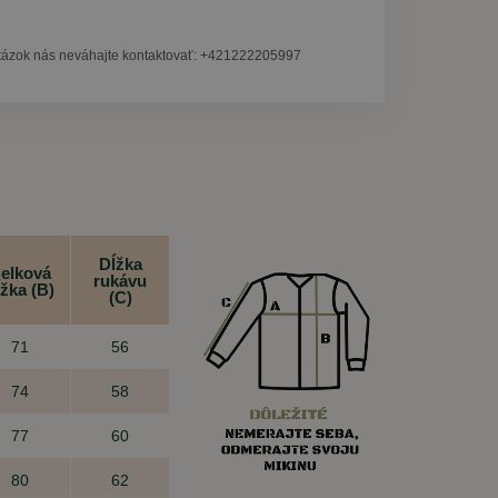
tázok nás neváhajte kontaktovať: +421222205997
Dĺžka
elková
rukávu
ĺžka (B)
(C)
71
56
74
58
77
60
80
62