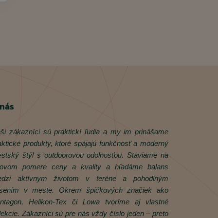
 nás
ši zákazníci sú praktickí ľudia a my im prinášame
aktické produkty, ktoré spájajú funkčnosť a moderný
stský štýl s outdoorovou odolnosťou. Staviame na
rovom pomere ceny a kvality a hľadáme balans
dzi aktívnym životom v teréne a pohodlným
sením v meste. Okrem špičkových značiek ako
ntagon, Helikon‑Tex či Lowa tvoríme aj vlastné
lekcie. Zákazníci sú pre nás vždy číslo jeden – preto