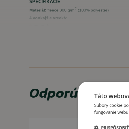
ŠPECIFIKÁCIE
2
Materiál:
fleece
300 g/m
(100% polyester)
4 vonkajšie vrecká
:
na hrudi
na bicepse
klasické vrecká vpredu
VLASTNOSTI
praktické vrecká
teplá flísová bunda
Odporúčame za
spevnenie na ramenách, lakťoch a golieri
spodná časť a golier sa sťahuje elastickou šnúrou
Táto webová
Súbory cookie po
VYUŽITIE
fungovanie webu. 
Vhodné na bežné nosenie na jar a jeseň ako vrch
stredná vrstva pod nejakú bundu.
PRISPÔSOBIŤ