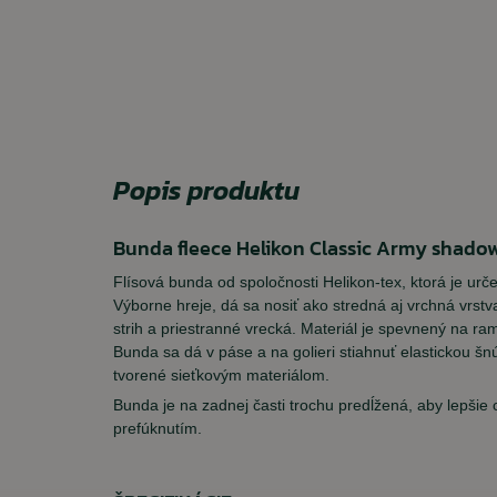
Popis produktu
Bunda fleece Helikon Classic Army shado
Flísová bunda od spoločnosti Helikon-tex, ktorá je urč
Výborne hreje, dá sa nosiť ako stredná aj vrchná vrs
strih a priestranné vrecká. Materiál je spevnený na ram
Bunda sa dá v páse a na golieri stiahnuť elastickou šn
tvorené sieťkovým materiálom.
Bunda je na zadnej časti trochu predĺžená, aby lepšie 
prefúknutím.