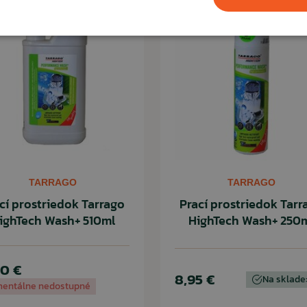
TARRAGO
TARRAGO
cí prostriedok Tarrago
Prací prostriedok Tarr
ighTech Wash+ 510ml
HighTech Wash+ 250
90 €
8,95 €
Na sklade:
entálne nedostupné
ČÍTAŤ MENEJ