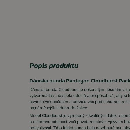
Popis produktu
Dámska bunda Pentagon Cloudburst Packa
Dámska bunda Cloudburst je dokonalým riešením v ka
vytvorená tak, aby bola odolná a prispôsobivá, aby si 
akýmkoľvek počasím a udržala vás pod ochranou a ko
najnáročnejších dobrodružstiev.
Model Cloudburst je vyrobený z kvalitných látok a pon
a extrémnu odolnosť voči poveternostným vplyvom b
pohyblivosti. Táto ľahká bunda bola navrhnutá tak, ab