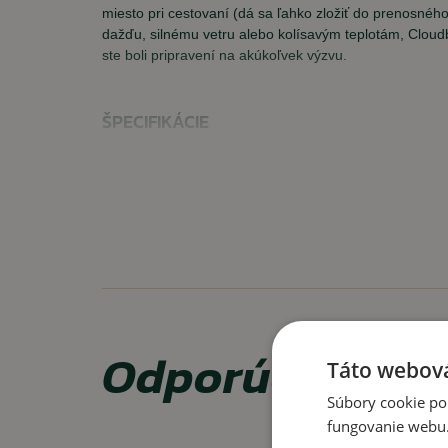
miesto pri cestovaní (dá sa ľahko zložiť do prenosného 
dažďu, silnému vetru alebo kolísavým teplotám, Cloud
ste boli pripravení na akúkoľvek výzvu.
ŠPECIFIKÁCIE
Materiál:
100% nylon, Rip/Stop
Farba:
Mint
VLASTNOSTI
vodeodolná látka (nepremokavosť: 10 000mm)
vodoodpudivý predný zips YKK
skrytá nastaviteľná kapucňa pre všestrannú ochran
Odporúčame za
elastické manžety
Táto webová
zadné vetracie otvory (stupeň priedušnosti: 5 000 g
Súbory cookie po
teplotu v tých najnáročnejších situáciách
fungovanie webu. 
nastaviteľný spodný okraj so šnúrkou