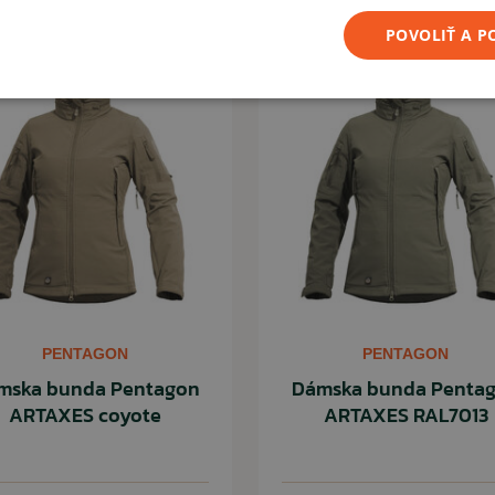
POVOLIŤ A 
ČÍTAŤ MENEJ
PENTAGON
PENTAGON
mska bunda Pentagon
Dámska bunda Penta
ARTAXES coyote
ARTAXES RAL7013