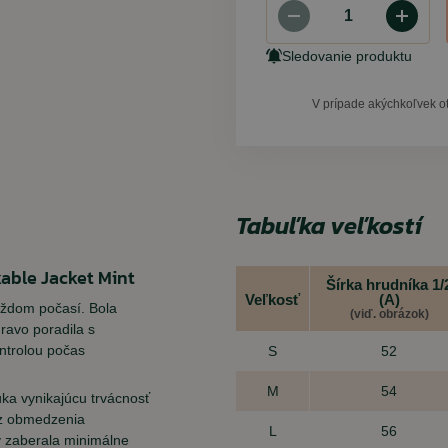
Sledovanie produktu
V prípade akýchkoľvek o
Tabuľka veľkostí
ble Jacket Mint
Šírka hrudníka 1/
Veľkosť
(A)
ždom počasí. Bola
(viď. obrázok)
hravo poradila s
ntrolou počas
S
52
M
54
úka vynikajúcu trvácnosť
ez obmedzenia
L
56
y zaberala minimálne