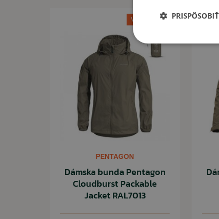
reflexné prvky pre lepšiu viditeľnosť
PRISPÔSOBIŤ
Výpredaj -43%
vrecká na zips
VYUŽTIE
Bežné využívanie v chladnejšom počasí.
PENTAGON
Dámska bunda Pentagon
Dá
Cloudburst Packable
Jacket RAL7013