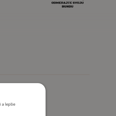
nesadne?
m veľkosť sadne, Vám nikto nemôže zaručiť. Preto nie
ť za inú.
 a lepšie