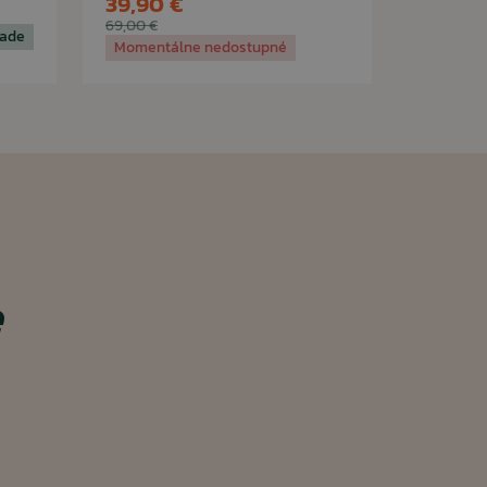
39,90 €
69,00 €
lade
Momentálne nedostupné
e