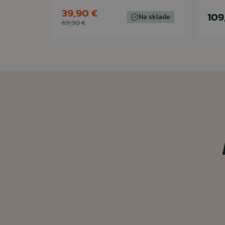
39,90 €
109
Na sklade
69,90 €