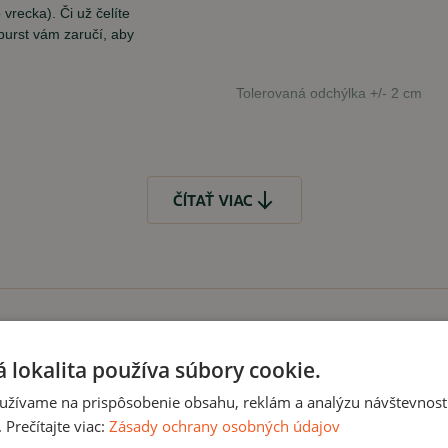
vrecka). Či už čelíte
burst vám zaručí, aby
Tolerovaná odchýlka +/- 2 cm
Čo, ak mi veľkosť 
ČÍTAŤ VIAC
Samozrejme, že to, že Vá
je problém veľkosť vymeni
u
kúpiť
 lokalita používa súbory cookie.
2
/m
) - regulujú vašu
užívame na prispôsobenie obsahu, reklám a analýzu návštevnosti
Prečítajte viac:
Zásady ochrany osobných údajov