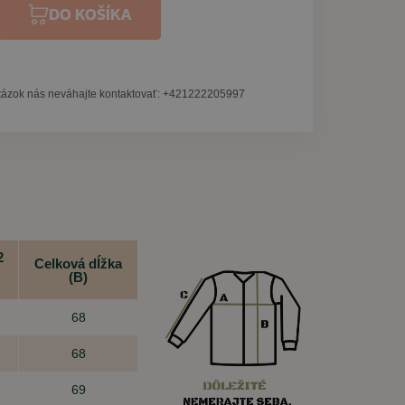
DO KOŠÍKA
tázok nás neváhajte kontaktovať: +421222205997
2
Celková dĺžka
(B)
68
68
69