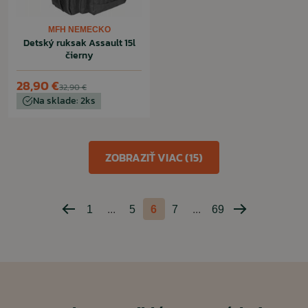
MFH NEMECKO
Detský ruksak Assault 15l
čierny
28,90 €
32,90 €
Na sklade: 2ks
ZOBRAZIŤ VIAC (15)
1
...
5
6
7
...
69
Predchádzajúca
Nasledujúca
strana
strana