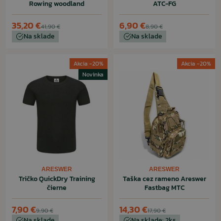
Rowing woodland
ATC-FG
35,20 €
6,90 €
41,90 €
8,90 €
Na sklade
Na sklade
Akcia -20%
Akcia -20%
Novinka
ARESWER
ARESWER
Tričko QuickDry Training
Taška cez rameno Areswer
čierne
Fastbag MTC
7,90 €
14,30 €
9,90 €
17,90 €
Na sklade
Na sklade: 2ks