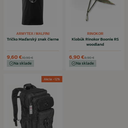
ARMYTEX / MALFINI
RINOKOR
Tričko Maďarský znak čierne
Klobúk Rinokor Boonie RS
woodland
9,60 €
6,90 €
10,90 €
8,90 €
Na sklade
Na sklade
Akcia -12%