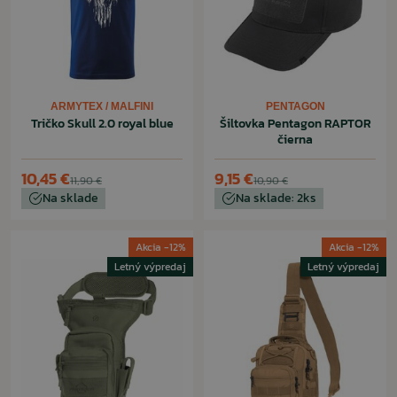
ARMYTEX / MALFINI
PENTAGON
Tričko Skull 2.0 royal blue
Šiltovka Pentagon RAPTOR
čierna
10,45 €
9,15 €
11,90 €
10,90 €
Na sklade
Na sklade: 2ks
Akcia -12%
Akcia -12%
Letný výpredaj
Letný výpredaj