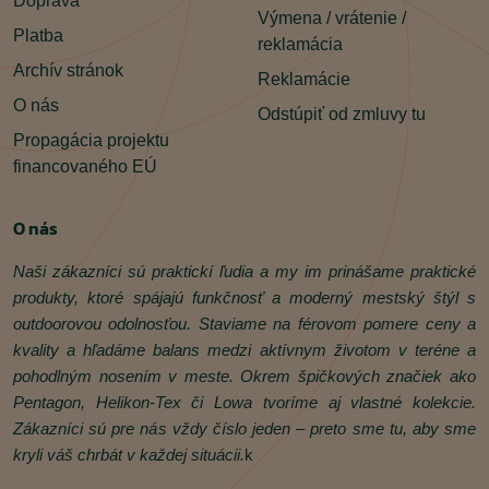
Doprava
Výmena / vrátenie /
Platba
reklamácia
Archív stránok
Reklamácie
O nás
Odstúpiť od zmluvy tu
Propagácia projektu
financovaného EÚ
O nás
Naši zákazníci sú praktickí ľudia a my im prinášame praktické
produkty, ktoré spájajú funkčnosť a moderný mestský štýl s
outdoorovou odolnosťou. Staviame na férovom pomere ceny a
kvality a hľadáme balans medzi aktívnym životom v teréne a
pohodlným nosením v meste. Okrem špičkových značiek ako
Pentagon, Helikon‑Tex či Lowa tvoríme aj vlastné kolekcie.
Zákazníci sú pre nás vždy číslo jeden – preto sme tu, aby sme
kryli váš chrbát v každej situácii.
k