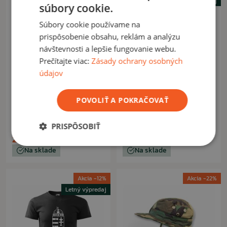
Letný výpredaj
súbory cookie.
Súbory cookie používame na
prispôsobenie obsahu, reklám a analýzu
návštevnosti a lepšie fungovanie webu.
Prečítajte viac:
Zásady ochrany osobných
údajov
ARMYTEX / MALFINI
ARMYTEX / MALFINI
POVOLIŤ A POKRAČOVAŤ
Tričko 3x akciový set - SVK
Tričko Maďarský znak
znak + hory volajú + skull
zelené
PRISPÔSOBIŤ
28,50 €
9,60 €
35,70 €
10,90 €
Na sklade
Na sklade
Akcia -12%
Akcia -22%
Letný výpredaj