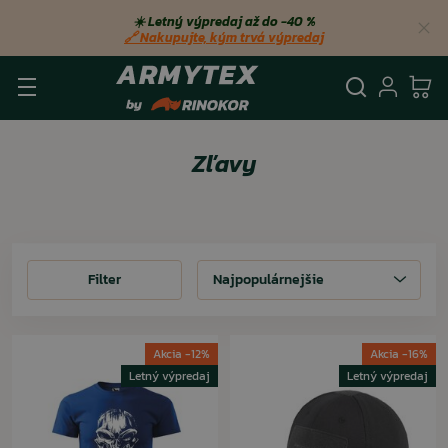
☀️ Letný výpredaj až do −40 %
🔗 Nakupujte, kým trvá výpredaj
Vyhľadá
Prihl
Ko
Zľavy
Filter
Filter
Najpopulárnejšie
Akcia -12%
Akcia -16%
Letný výpredaj
Letný výpredaj