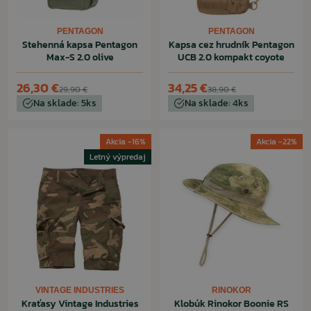
PENTAGON
PENTAGON
Stehenná kapsa Pentagon
Kapsa cez hrudník Pentagon
Max-S 2.0 olive
UCB 2.0 kompakt coyote
26,30 €
34,25 €
29,90 €
38,90 €
Na sklade: 5ks
Na sklade: 4ks
Akcia -16%
Akcia -22%
Letný výpredaj
VINTAGE INDUSTRIES
RINOKOR
Kraťasy Vintage Industries
Klobúk Rinokor Boonie RS