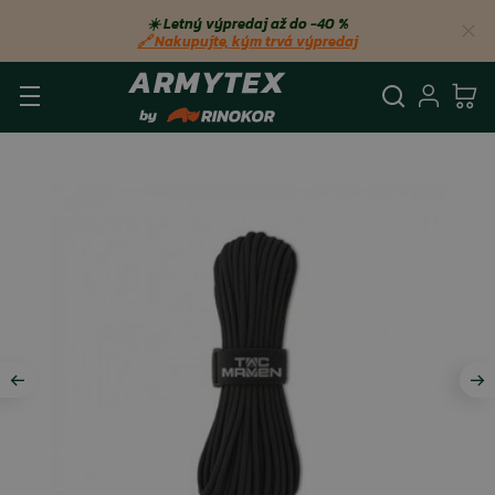
☀️ Letný výpredaj až do −40 %
🔗 Nakupujte, kým trvá výpredaj
Vyhľadá
Prihl
Ko