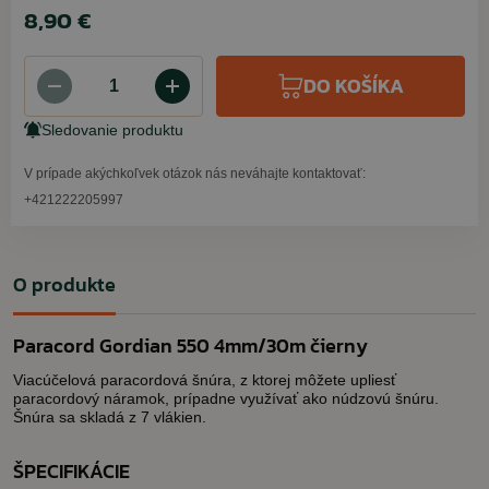
8,90 €
DO KOŠÍKA
Sledovanie produktu
V prípade akýchkoľvek otázok nás neváhajte kontaktovať:
+421222205997
O produkte
Paracord Gordian 550 4mm/30m čierny
Viacúčelová paracordová šnúra, z ktorej môžete upliesť
paracordový náramok, prípadne využívať ako núdzovú šnúru.
Šnúra sa skladá z 7 vlákien.
ŠPECIFIKÁCIE