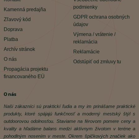
podmienky
Kamenná predajňa
GDPR ochrana osobných
Zľavový kód
údajov
Doprava
Výmena / vrátenie /
Platba
reklamácia
Archív stránok
Reklamácie
O nás
Odstúpiť od zmluvy tu
Propagácia projektu
financovaného EÚ
O nás
Naši zákazníci sú praktickí ľudia a my im prinášame praktické
produkty, ktoré spájajú funkčnosť a moderný mestský štýl s
outdoorovou odolnosťou. Staviame na férovom pomere ceny a
kvality a hľadáme balans medzi aktívnym životom v teréne a
pohodlným nosením v meste. Okrem špičkových značiek ako