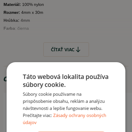
Materiál:
100%
nylon
Rozmer:
4mm x 30m
Hrúbka:
4mm
Farba
: čierna
VYUŽITIE
ČÍTAŤ VIAC
Hobby, chalupa, kemping. Nie je určený na horolezectvo.
ČÍTAŤ MENEJ
Táto webová lokalita používa
Odporúčame zakúpiť
súbory cookie.
Súbory cookie používame na
prispôsobenie obsahu, reklám a analýzu
návštevnosti a lepšie fungovanie webu.
Prečítajte viac:
Zásady ochrany osobných
údajov