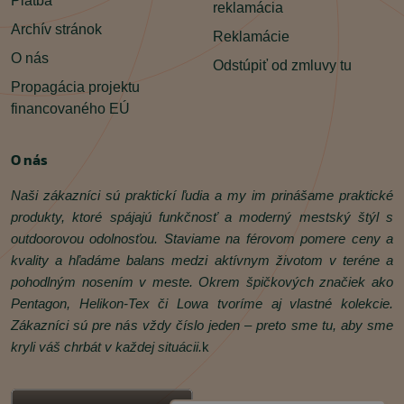
Platba
reklamácia
Archív stránok
Reklamácie
O nás
Odstúpiť od zmluvy tu
Propagácia projektu
financovaného EÚ
O nás
Naši zákazníci sú praktickí ľudia a my im prinášame praktické
produkty, ktoré spájajú funkčnosť a moderný mestský štýl s
outdoorovou odolnosťou. Staviame na férovom pomere ceny a
kvality a hľadáme balans medzi aktívnym životom v teréne a
pohodlným nosením v meste. Okrem špičkových značiek ako
Pentagon, Helikon‑Tex či Lowa tvoríme aj vlastné kolekcie.
Zákazníci sú pre nás vždy číslo jeden – preto sme tu, aby sme
kryli váš chrbát v každej situácii.
k