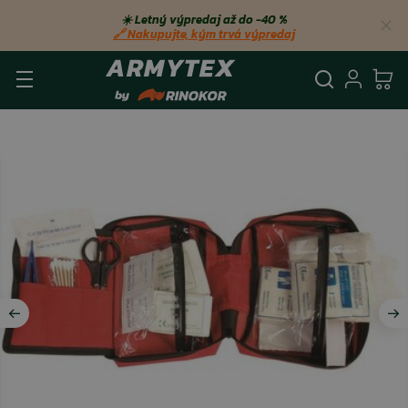
☀️ Letný výpredaj až do −40 %
🔗 Nakupujte, kým trvá výpredaj
Vyhľadá
Prihl
Ko