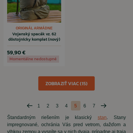
ORIGINÁL ARMÁDNE
Vojenský spacák vz. 62
dôstojnícky komplet (nový)
59,90 €
Momentálne nedostupné
ZOBRAZIŤ VIAC (15)
1
2
3
4
5
6
7
Predchádzajúca
Nasledujúca
strana
strana
Štandardným riešením je klasický
stan
. Stany
impregnované, ochránia Vás pred vetrom, dažďom a
vlhkou zemou a vyspíte sa v nich dvaja, prípadne aj traja