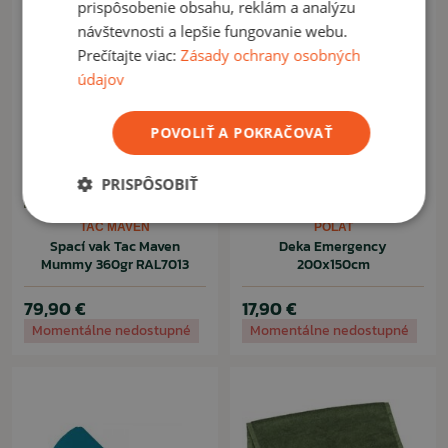
prispôsobenie obsahu, reklám a analýzu
návštevnosti a lepšie fungovanie webu.
Prečítajte viac:
Zásady ochrany osobných
údajov
POVOLIŤ A POKRAČOVAŤ
PRISPÔSOBIŤ
TAC MAVEN
POLAT
Spací vak Tac Maven
Deka Emergency
Mummy 360gr RAL7013
200x150cm
79,90 €
17,90 €
Momentálne nedostupné
Momentálne nedostupné