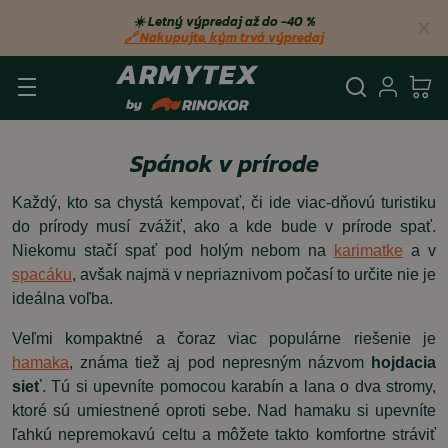
☀️ Letný výpredaj až do −40 %
🔗 Nakupujte, kým trvá výpredaj
Vyhľadá
Prihl
Ko
Spánok v prírode
Každý, kto sa chystá kempovať, či ide viac-dňovú turistiku
do prírody musí zvážiť, ako a kde bude v prírode spať.
Niekomu stačí spať pod holým nebom na
karimatke
a v
spacáku
, avšak najmä v nepriaznivom počasí to určite nie je
ideálna voľba.
Veľmi kompaktné a čoraz viac populárne riešenie je
hamaka
, známa tiež aj pod nepresným názvom
hojdacia
sieť
. Tú si upevníte pomocou karabín a lana o dva stromy,
ktoré sú umiestnené oproti sebe. Nad hamaku si upevníte
ľahkú nepremokavú celtu a môžete takto komfortne stráviť