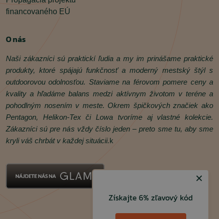
financovaného EÚ
O nás
Naši zákazníci sú praktickí ľudia a my im prinášame praktické
produkty, ktoré spájajú funkčnosť a moderný mestský štýl s
outdoorovou odolnosťou. Staviame na férovom pomere ceny a
kvality a hľadáme balans medzi aktívnym životom v teréne a
pohodlným nosením v meste. Okrem špičkových značiek ako
Pentagon, Helikon‑Tex či Lowa tvoríme aj vlastné kolekcie.
Zákazníci sú pre nás vždy číslo jeden – preto sme tu, aby sme
kryli váš chrbát v každej situácii.
k
✕
Získajte 6% zľavový kód
Facebook
Instagram