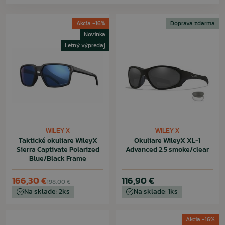
Akcia -16%
Doprava zdarma
Novinka
Letný výpredaj
WILEY X
WILEY X
Taktické okuliare WileyX
Okuliare WileyX XL-1
Sierra Captivate Polarized
Advanced 2.5 smoke/clear
Blue/Black Frame
166,30 €
116,90 €
198,00 €
Na sklade: 2ks
Na sklade: 1ks
Akcia -16%