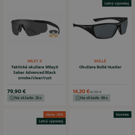
Letný výpredaj
WILEY X
BOLLÉ
Taktické okuliare WileyX
Okuliare Bollé Hustler
Saber Advanced Black
smoke/clear/rust
79,90 €
14,20 €
16,90 €
Na sklade: 2ks
Na sklade: 8ks
Akcia -16%
Novinka
Letný výpredaj