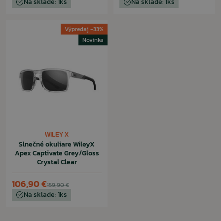
Na sklade: 1ks
Na sklade: 1ks
Výpredaj -33%
Novinka
WILEY X
Slnečné okuliare WileyX
Apex Captivate Grey/Gloss
Crystal Clear
106,90 €
159,90 €
Na sklade: 1ks