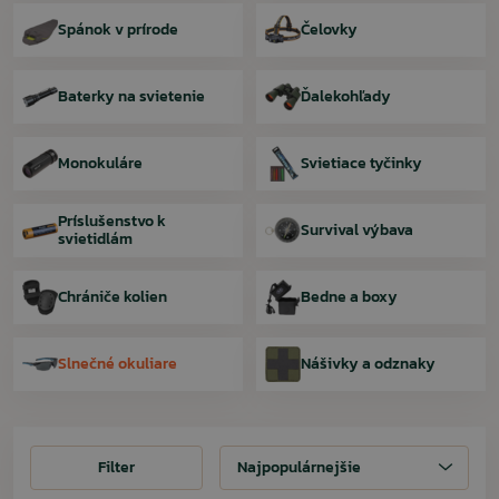
Spánok v prírode
Čelovky
Baterky na svietenie
Ďalekohľady
Monokuláre
Svietiace tyčinky
Príslušenstvo k
Survival výbava
svietidlám
Chrániče kolien
Bedne a boxy
Slnečné okuliare
Nášivky a odznaky
Filter
Filter
Najpopulárnejšie