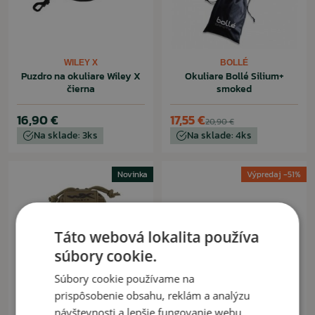
WILEY X
BOLLÉ
Puzdro na okuliare Wiley X
Okuliare Bollé Silium+
čierna
smoked
16,90 €
17,55 €
20,90 €
Na sklade: 3ks
Na sklade: 4ks
Novinka
Výpredaj -51%
Táto webová lokalita používa
súbory cookie.
Súbory cookie používame na
prispôsobenie obsahu, reklám a analýzu
návštevnosti a lepšie fungovanie webu.