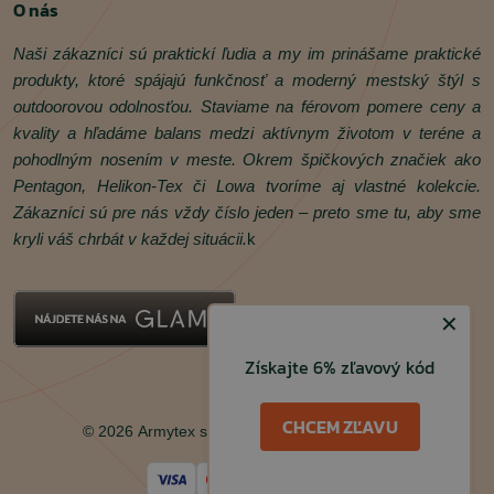
O nás
Naši zákazníci sú praktickí ľudia a my im prinášame praktické
produkty, ktoré spájajú funkčnosť a moderný mestský štýl s
outdoorovou odolnosťou. Staviame na férovom pomere ceny a
kvality a hľadáme balans medzi aktívnym životom v teréne a
pohodlným nosením v meste. Okrem špičkových značiek ako
Pentagon, Helikon‑Tex či Lowa tvoríme aj vlastné kolekcie.
Zákazníci sú pre nás vždy číslo jeden – preto sme tu, aby sme
kryli váš chrbát v každej situácii.
k
✕
Získajte 6% zľavový kód
Facebook
Instagram
CHCEM ZĽAVU
© 2026 Armytex s.r.o. Všetky práva vyhradené.