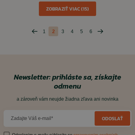
ZOBRAZIŤ VIAC (15)
1
2
3
4
5
6
Predchádzajúca
Nasledujúca
strana
strana
Newsletter: prihláste sa, získajte
odmenu
a zároveň vám neujde žiadna zľava ani novinka
ODOSLAŤ
Zadajte Váš e-mail*
Odoslaním e-mailu súhlasíte so
spracovaním osobných