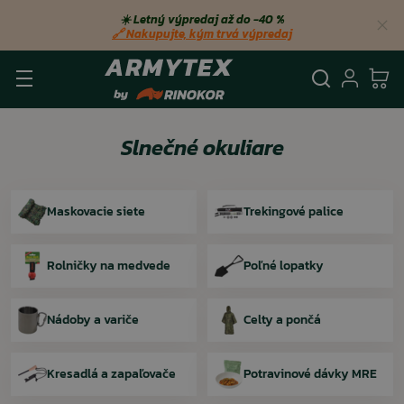
☀️ Letný výpredaj až do −40 %
🔗 Nakupujte, kým trvá výpredaj
Vyhľadá
Prihl
Ko
Slnečné okuliare
Maskovacie siete
Trekingové palice
Rolničky na medvede
Poľné lopatky
Nádoby a variče
Celty a pončá
Kresadlá a zapaľovače
Potravinové dávky MRE