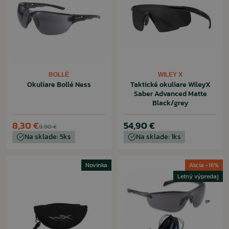
BOLLÉ
WILEY X
Okuliare Bollé Ness
Taktické okuliare WileyX
Saber Advanced Matte
Black/grey
8,30 €
54,90 €
9,90 €
Na sklade: 5ks
Na sklade: 1ks
Novinka
Akcia -16%
Letný výpredaj