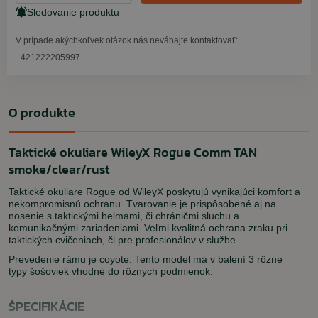
Sledovanie produktu
V prípade akýchkoľvek otázok nás neváhajte kontaktovať:
+421222205997
O produkte
Taktické okuliare WileyX Rogue Comm TAN
smoke/clear/rust
Taktické okuliare Rogue od WileyX poskytujú vynikajúci komfort a
nekompromisnú ochranu. Tvarovanie je prispôsobené aj na
nosenie s taktickými helmami, či chráničmi sluchu a
komunikačnými zariadeniami. Veľmi kvalitná ochrana zraku pri
taktických cvičeniach, či pre profesionálov v službe.
Prevedenie rámu je coyote. Tento model má v balení 3 rôzne
typy šošoviek vhodné do rôznych podmienok.
ŠPECIFIKÁCIE