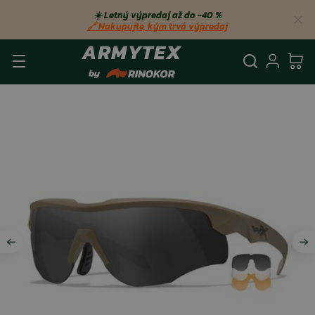
☀️ Letný výpredaj až do −40 %
🔗 Nakupujte, kým trvá výpredaj
Vyhľadá
Prihl
Ko