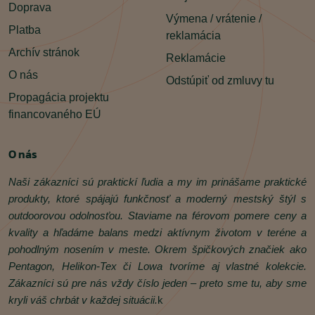
Doprava
Výmena / vrátenie /
Platba
reklamácia
Archív stránok
Reklamácie
O nás
Odstúpiť od zmluvy tu
Propagácia projektu
financovaného EÚ
O nás
Naši zákazníci sú praktickí ľudia a my im prinášame praktické
produkty, ktoré spájajú funkčnosť a moderný mestský štýl s
outdoorovou odolnosťou. Staviame na férovom pomere ceny a
kvality a hľadáme balans medzi aktívnym životom v teréne a
pohodlným nosením v meste. Okrem špičkových značiek ako
Pentagon, Helikon‑Tex či Lowa tvoríme aj vlastné kolekcie.
Zákazníci sú pre nás vždy číslo jeden – preto sme tu, aby sme
kryli váš chrbát v každej situácii.
k