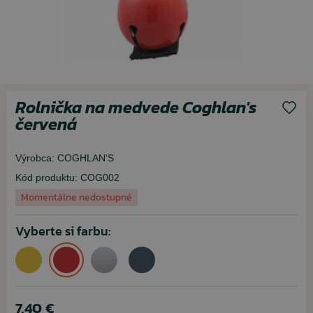
Rolnička na medvede Coghlan's
červená
Výrobca:
COGHLAN'S
Kód produktu:
COG002
Momentálne nedostupné
Vyberte si farbu:
7,40 €