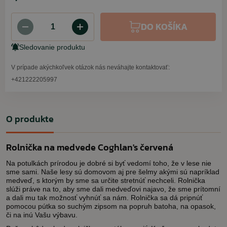
DO KOŠÍKA
Sledovanie produktu
V prípade akýchkoľvek otázok nás neváhajte kontaktovať:
+421222205997
O produkte
Rolnička na medvede Coghlan's červená
Na potulkách prírodou je dobré si byť vedomí toho, že v lese nie
sme sami. Naše lesy sú domovom aj pre šelmy akými sú napríklad
medveď, s ktorým by sme sa určite stretnúť nechceli. Rolnička
slúži práve na to, aby sme dali medveďovi najavo, že sme prítomní
a dali mu tak možnosť vyhnúť sa nám. Rolnička sa dá pripnúť
pomocou pútka so suchým zipsom na popruh batoha, na opasok,
či na inú Vašu výbavu.