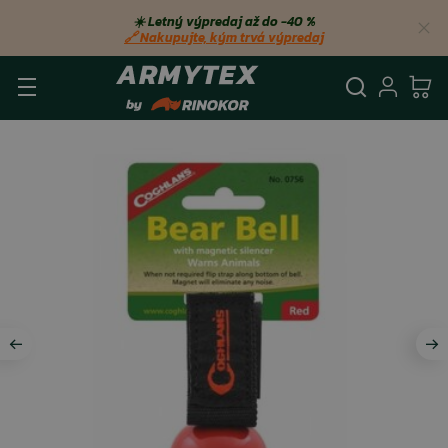
☀️ Letný výpredaj až do −40 %
🔗 Nakupujte, kým trvá výpredaj
Vyhľadá
Prihl
Ko