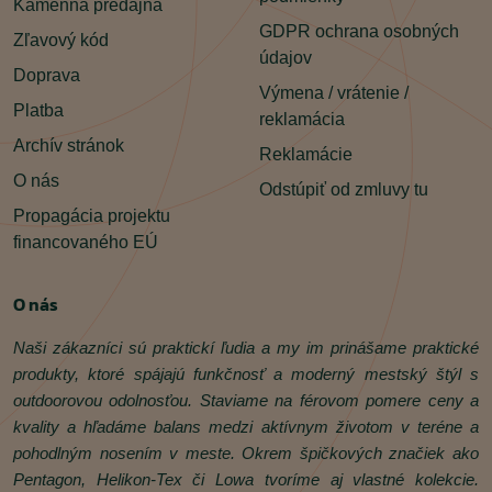
Kamenná predajňa
GDPR ochrana osobných
Zľavový kód
údajov
Doprava
Výmena / vrátenie /
Platba
reklamácia
Archív stránok
Reklamácie
O nás
Odstúpiť od zmluvy tu
Propagácia projektu
financovaného EÚ
O nás
Naši zákazníci sú praktickí ľudia a my im prinášame praktické
produkty, ktoré spájajú funkčnosť a moderný mestský štýl s
outdoorovou odolnosťou. Staviame na férovom pomere ceny a
kvality a hľadáme balans medzi aktívnym životom v teréne a
pohodlným nosením v meste. Okrem špičkových značiek ako
Pentagon, Helikon‑Tex či Lowa tvoríme aj vlastné kolekcie.