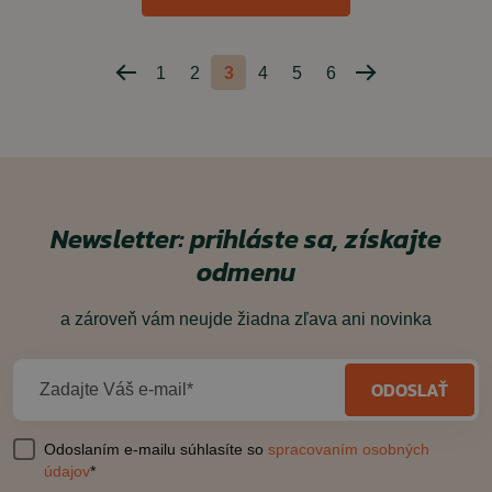
1
2
3
4
5
6
Predchádzajúca
Nasledujúca
strana
strana
Newsletter: prihláste sa, získajte
odmenu
a zároveň vám neujde žiadna zľava ani novinka
ODOSLAŤ
Zadajte Váš e-mail*
Odoslaním e-mailu súhlasíte so
spracovaním osobných
údajov
*