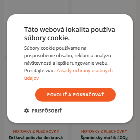
HOTOVKY Z PLECHOVKY
HOTOVKY Z PLECHOVKY
Chicken Tikka Masala 400g
Kurací perkelt 400g
Táto webová lokalita používa
súbory cookie.
7,10 €
7,20 €
Momentálne nedostupné
Momentálne nedostupné
Súbory cookie používame na
prispôsobenie obsahu, reklám a analýzu
návštevnosti a lepšie fungovanie webu.
Prečítajte viac:
Zásady ochrany osobných
údajov
POVOLIŤ A POKRAČOVAŤ
PRISPÔSOBIŤ
HOTOVKY Z PLECHOVKY
HOTOVKY Z PLECHOVKY
Držková polievka desiatová
Španielsky vtáčik 400g