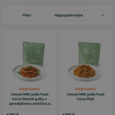
Filter
Filter
Najpopulárnejšie
FOOD FORCE
FOOD FORCE
Hotové MRE jedlo Food
Hotové MRE jedlo Food
Force Mäsové guľky s
Force Pilaf
paradajkovou omáčkou a
cestovinami
4,50 €
4,50 €