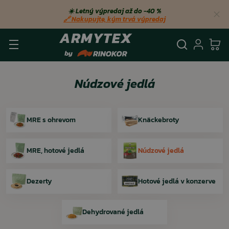
☀️ Letný výpredaj až do −40 %
🔗 Nakupujte, kým trvá výpredaj
Vyhľadá
Prihl
Ko
Núdzové jedlá
MRE s ohrevom
Knäckebroty
MRE, hotové jedlá
Núdzové jedlá
Dezerty
Hotové jedlá v konzerve
Dehydrované jedlá