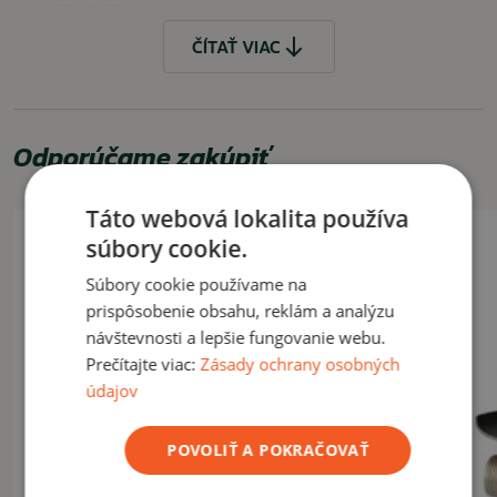
VLASTNOSTI
ČÍTAŤ VIAC
lopatka
krompáč
motyka
VYUŽITIE
Odporúčame zakúpiť
Na prácu, doplnok do auta, na záhradku, kemping.
Táto webová lokalita používa
súbory cookie.
ČÍTAŤ MENEJ
Súbory cookie používame na
prispôsobenie obsahu, reklám a analýzu
návštevnosti a lepšie fungovanie webu.
Prečítajte viac:
Zásady ochrany osobných
údajov
POVOLIŤ A POKRAČOVAŤ