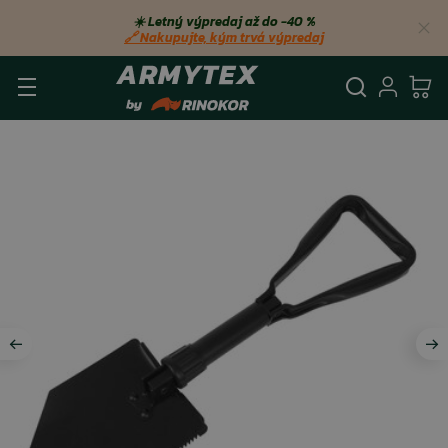
☀️ Letný výpredaj až do −40 %
🔗 Nakupujte, kým trvá výpredaj
Vyhľadá
Prihl
Ko