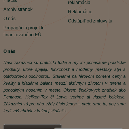
Platba
reklamácia
Archív stránok
Reklamácie
O nás
Odstúpiť od zmluvy tu
Propagácia projektu
financovaného EÚ
O nás
Naši zákazníci sú praktickí ľudia a my im prinášame praktické
produkty, ktoré spájajú funkčnosť a moderný mestský štýl s
outdoorovou odolnosťou. Staviame na férovom pomere ceny a
kvality a hľadáme balans medzi aktívnym životom v teréne a
pohodlným nosením v meste. Okrem špičkových značiek ako
Pentagon, Helikon‑Tex či Lowa tvoríme aj vlastné kolekcie.
Zákazníci sú pre nás vždy číslo jeden – preto sme tu, aby sme
kryli váš chrbát v každej situácii.
k