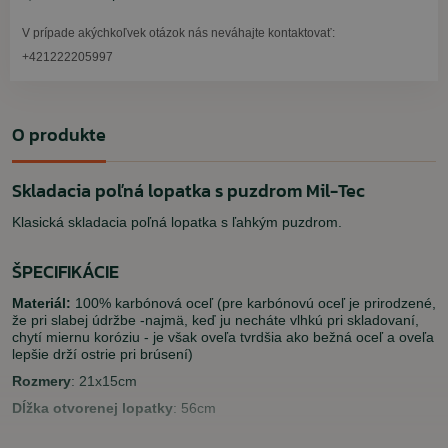
V prípade akýchkoľvek otázok nás neváhajte kontaktovať:
+421222205997
O produkte
Skladacia poľná lopatka s puzdrom Mil-Tec
Klasická skladacia poľná lopatka s ľahkým puzdrom.
ŠPECIFIKÁCIE
Materiál:
100% karbónová oceľ (pre karbónovú oceľ je prirodzené,
že pri slabej údržbe -najmä, keď ju necháte vlhkú pri skladovaní,
chytí miernu koróziu - je však oveľa tvrdšia ako bežná oceľ a oveľa
lepšie drží ostrie pri brúsení)
Rozmery
: 21x15cm
Dĺžka otvorenej lopatky
: 56cm