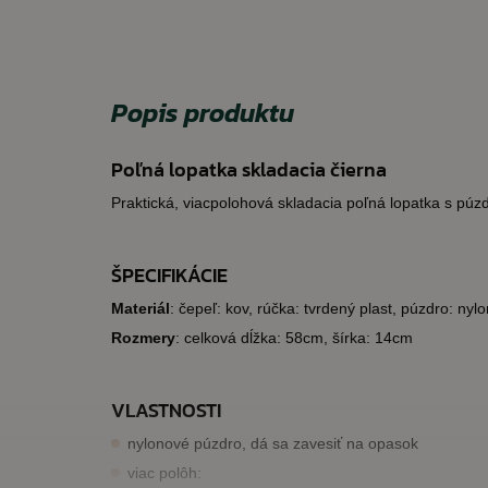
Popis produktu
Poľná lopatka skladacia čierna
Praktická, viacpolohová skladacia poľná lopatka s púz
ŠPECIFIKÁCIE
Materiál
: čepeľ: kov, rúčka: tvrdený plast, púzdro: nylo
Rozmery
: celková dĺžka: 58cm, šírka: 14cm
VLASTNOSTI
nylonové púzdro, dá sa zavesiť na opasok
viac polôh: