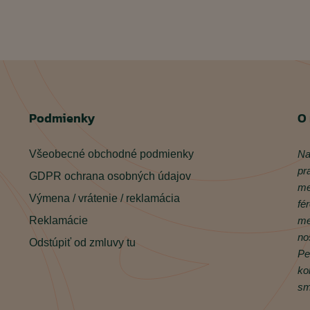
Podmienky
O
Všeobecné obchodné podmienky
Na
pr
GDPR ochrana osobných údajov
me
Výmena / vrátenie / reklamácia
fé
Reklamácie
me
no
Odstúpiť od zmluvy tu
Pe
ko
sm