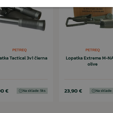
PETREQ
PETREQ
tka Tactical 3v1 čierna
Lopatka Extreme M-N
olive
90 €
23,90 €
Na sklade: 5ks
Na sklade: