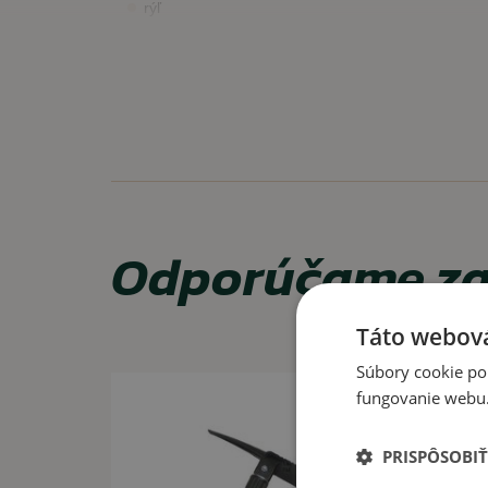
rýľ
lopatka
motyka
VYUŽITIE
Na prácu, doplnok do auta, na záhradku.
Odporúčame za
Táto webová
Súbory cookie po
fungovanie webu. 
PRISPÔSOBIŤ