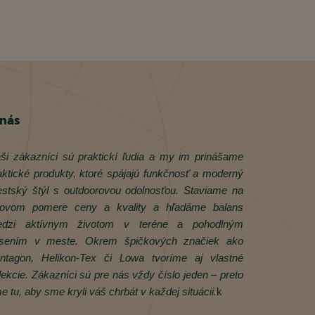
 nás
ši zákazníci sú praktickí ľudia a my im prinášame
aktické produkty, ktoré spájajú funkčnosť a moderný
stský štýl s outdoorovou odolnosťou. Staviame na
rovom pomere ceny a kvality a hľadáme balans
dzi aktívnym životom v teréne a pohodlným
sením v meste. Okrem špičkových značiek ako
ntagon, Helikon‑Tex či Lowa tvoríme aj vlastné
lekcie. Zákazníci sú pre nás vždy číslo jeden – preto
e tu, aby sme kryli váš chrbát v každej situácii.
k