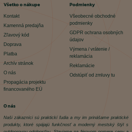
Všetko o nákupe
Podmienky
Kontakt
Všeobecné obchodné
podmienky
Kamenná predajňa
GDPR ochrana osobných
Zľavový kód
údajov
Doprava
Výmena / vrátenie /
Platba
reklamácia
Archív stránok
Reklamácie
O nás
Odstúpiť od zmluvy tu
Propagácia projektu
financovaného EÚ
O nás
Naši zákazníci sú praktickí ľudia a my im prinášame praktické
produkty, ktoré spájajú funkčnosť a moderný mestský štýl s
outdoorovou odolnosťou. Staviame na férovom pomere ceny a