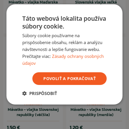
Mávatko - vlajka Maďarska
Slovenská vlajka veľká
(väčšia)
150x90cm
Táto webová lokalita používa
1,50 €
5,90 €
súbory cookie.
Na sklade: 71ks
Na sklade: 3ks
Súbory cookie používame na
prispôsobenie obsahu, reklám a analýzu
návštevnosti a lepšie fungovanie webu.
Prečítajte viac:
Zásady ochrany osobných
údajov
POVOLIŤ A POKRAČOVAŤ
PRISPÔSOBIŤ
ARESWER
ARESWER
Mávatko - vlajka Slovenskej
Mávatko - vlajka Slovenskej
republiky (väčšia)
republiky (menšia)
1,50 €
1,20 €