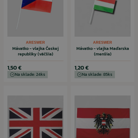
ARESWER
ARESWER
Mávatko - vlajka Českej
Mávatko - vlajka Maďarska
republiky (väčšia)
(menšia)
1,50 €
1,20 €
Na sklade: 24ks
Na sklade: 85ks