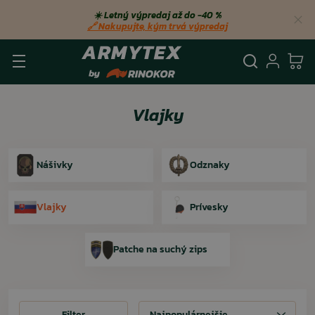
☀️ Letný výpredaj až do −40 %
🔗 Nakupujte, kým trvá výpredaj
Vyhľadá
Prihl
Ko
Vlajky
Nášivky
Odznaky
Vlajky
Prívesky
Patche na suchý zips
Filter
Filter
Najpopulárnejšie