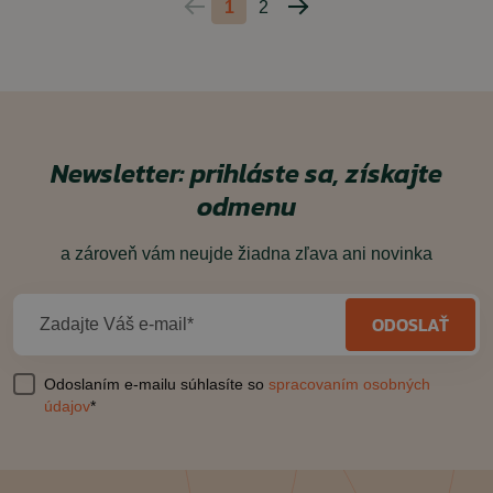
1
2
Predchádzajúca
Nasledujúca
strana
strana
Newsletter: prihláste sa, získajte
odmenu
a zároveň vám neujde žiadna zľava ani novinka
ODOSLAŤ
Zadajte Váš e-mail*
Odoslaním e-mailu súhlasíte so
spracovaním osobných
údajov
*