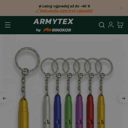
☀️ Letný výpredaj až do −40 %
🔗 Nakupujte, kým trvá výpredaj
Vyhľadá
Prihl
Ko