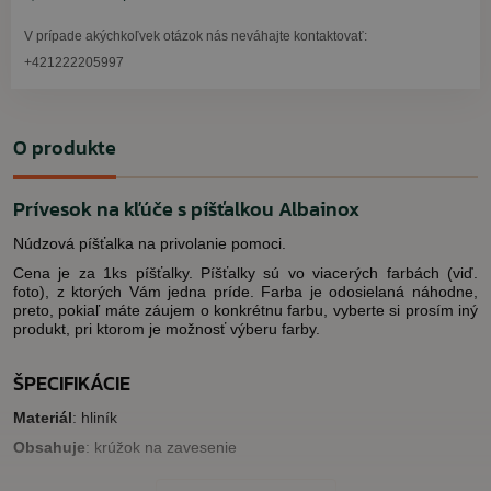
V prípade akýchkoľvek otázok nás neváhajte kontaktovať:
+421222205997
O produkte
Prívesok na kľúče s píšťalkou Albainox
Núdzová píšťalka na privolanie pomoci.
Cena je za 1ks píšťalky. Píšťalky sú vo viacerých farbách (viď.
foto), z ktorých Vám jedna príde. Farba je odosielaná náhodne,
preto, pokiaľ máte záujem o konkrétnu farbu, vyberte si prosím iný
produkt, pri ktorom je možnosť výberu farby.
ŠPECIFIKÁCIE
Materiál
: hliník
Obsahuje
: krúžok na zavesenie