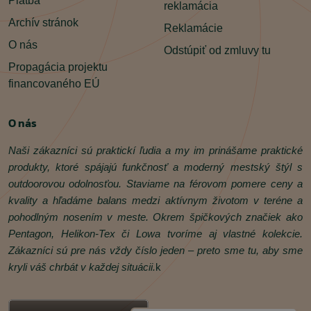
Platba
reklamácia
Archív stránok
Reklamácie
O nás
Odstúpiť od zmluvy tu
Propagácia projektu
financovaného EÚ
O nás
Naši zákazníci sú praktickí ľudia a my im prinášame praktické
produkty, ktoré spájajú funkčnosť a moderný mestský štýl s
outdoorovou odolnosťou. Staviame na férovom pomere ceny a
kvality a hľadáme balans medzi aktívnym životom v teréne a
pohodlným nosením v meste. Okrem špičkových značiek ako
Pentagon, Helikon‑Tex či Lowa tvoríme aj vlastné kolekcie.
Zákazníci sú pre nás vždy číslo jeden – preto sme tu, aby sme
kryli váš chrbát v každej situácii.
k