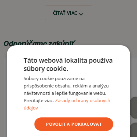
ČÍTAŤ MENEJ
ČÍTAŤ VIAC
Odporúčame zakúpiť
Táto webová lokalita používa
súbory cookie.
Súbory cookie používame na
prispôsobenie obsahu, reklám a analýzu
návštevnosti a lepšie fungovanie webu.
Prečítajte viac:
Zásady ochrany osobných
údajov
POVOLIŤ A POKRAČOVAŤ