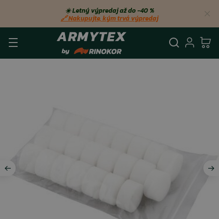
☀️ Letný výpredaj až do −40 %
🔗 Nakupujte, kým trvá výpredaj
Vyhľadá
Prihl
Ko