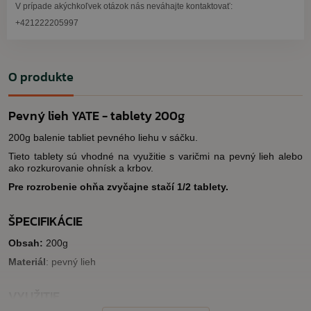
V prípade akýchkoľvek otázok nás neváhajte kontaktovať:
+421222205997
O produkte
Pevný lieh YATE - tablety 200g
200g balenie tabliet pevného liehu v sáčku.
Tieto tablety sú vhodné na využitie s varičmi na pevný lieh alebo
ako rozkurovanie ohnísk a krbov.
Pre rozrobenie ohňa zvyčajne stačí 1/2 tablety.
ŠPECIFIKÁCIE
Obsah:
200g
Materiál
: pevný lieh
VYUŽITIE