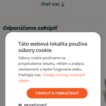
Vhodné na použitie s varičmi na pevný lieh.
ČÍTAŤ VIAC
VAROVANIE
Horľavá tuhá látka. Môže vyvolať alergickú kožnú reakciu. Pri
vdychovaní môže vyvolať príznaky alergie alebo astmy alebo
dýchacie ťažkosti. Uchovajte mimo dosah detí.
Odporúčame zakúpiť
Uchovávajte/skladujte oddelene od možných zdrojov zapálenia.
Zamedzte vdychovaniu prachu/dymu. Zabránte styku s očami. Po
manipulácii dôkladne umyte ruky mydlom a vodou. Používajte
ochranné rukavice.
Táto webová lokalita používa
súbory cookie.
ČÍTAŤ MENEJ
Súbory cookie používame na
prispôsobenie obsahu, reklám a analýzu
návštevnosti a lepšie fungovanie webu.
Prečítajte viac:
Zásady ochrany osobných
údajov
POVOLIŤ A POKRAČOVAŤ
PRISPÔSOBIŤ