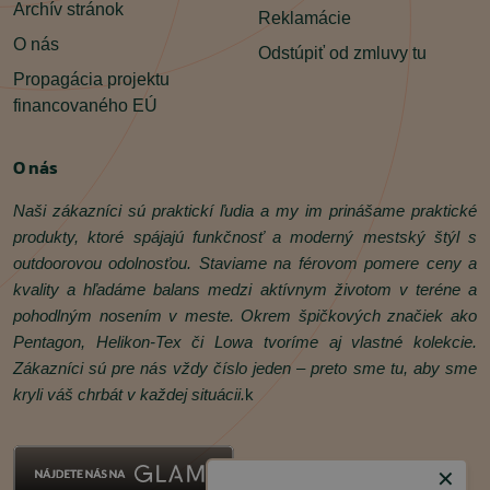
Archív stránok
Reklamácie
O nás
Odstúpiť od zmluvy tu
Propagácia projektu
financovaného EÚ
O nás
Naši zákazníci sú praktickí ľudia a my im prinášame praktické
produkty, ktoré spájajú funkčnosť a moderný mestský štýl s
outdoorovou odolnosťou. Staviame na férovom pomere ceny a
kvality a hľadáme balans medzi aktívnym životom v teréne a
pohodlným nosením v meste. Okrem špičkových značiek ako
Pentagon, Helikon‑Tex či Lowa tvoríme aj vlastné kolekcie.
Zákazníci sú pre nás vždy číslo jeden – preto sme tu, aby sme
kryli váš chrbát v každej situácii.
k
✕