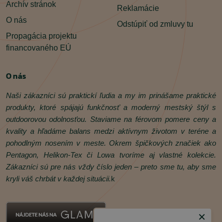
Archív stránok
Reklamácie
O nás
Odstúpiť od zmluvy tu
Propagácia projektu
financovaného EÚ
O nás
Naši zákazníci sú praktickí ľudia a my im prinášame praktické
produkty, ktoré spájajú funkčnosť a moderný mestský štýl s
outdoorovou odolnosťou. Staviame na férovom pomere ceny a
kvality a hľadáme balans medzi aktívnym životom v teréne a
pohodlným nosením v meste. Okrem špičkových značiek ako
Pentagon, Helikon‑Tex či Lowa tvoríme aj vlastné kolekcie.
Zákazníci sú pre nás vždy číslo jeden – preto sme tu, aby sme
kryli váš chrbát v každej situácii.
k
✕