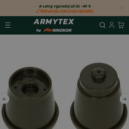
☀️ Letný výpredaj až do −40 %
🔗 Nakupujte, kým trvá výpredaj
Vyhľadá
Prihl
Ko