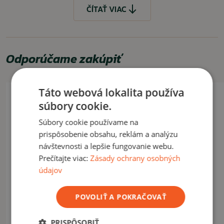
ČÍTAŤ MENEJ
ČÍTAŤ VIAC
Odporúčame zakúpiť
Táto webová lokalita používa
súbory cookie.
Súbory cookie používame na
prispôsobenie obsahu, reklám a analýzu
návštevnosti a lepšie fungovanie webu.
Prečítajte viac:
Zásady ochrany osobných
údajov
POVOLIŤ A POKRAČOVAŤ
PRISPÔSOBIŤ