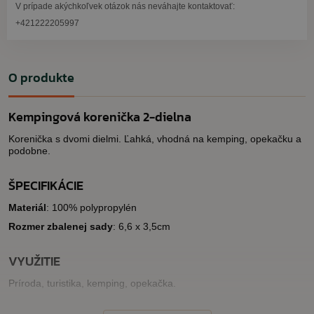
V prípade akýchkoľvek otázok nás neváhajte kontaktovať:
+421222205997
O produkte
Kempingová korenička 2-dielna
Korenička s dvomi dielmi. Ľahká, vhodná na kemping, opekačku a
podobne.
ŠPECIFIKÁCIE
Materiál
: 100% polypropylén
Rozmer zbalenej sady
: 6,6 x 3,5cm
VYUŽITIE
Príroda, turistika, kemping, opekačka.