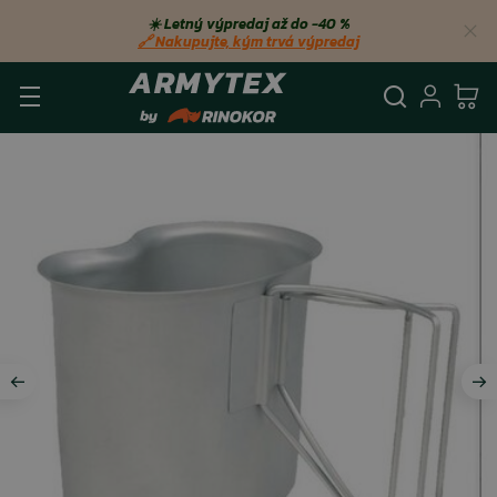
☀️ Letný výpredaj až do −40 %
🔗 Nakupujte, kým trvá výpredaj
Vyhľadá
Prihl
Ko