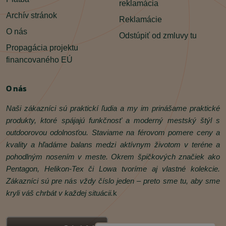
reklamácia
Archív stránok
Reklamácie
O nás
Odstúpiť od zmluvy tu
Propagácia projektu
financovaného EÚ
O nás
Naši zákazníci sú praktickí ľudia a my im prinášame praktické
produkty, ktoré spájajú funkčnosť a moderný mestský štýl s
outdoorovou odolnosťou. Staviame na férovom pomere ceny a
kvality a hľadáme balans medzi aktívnym životom v teréne a
pohodlným nosením v meste. Okrem špičkových značiek ako
Pentagon, Helikon‑Tex či Lowa tvoríme aj vlastné kolekcie.
Zákazníci sú pre nás vždy číslo jeden – preto sme tu, aby sme
kryli váš chrbát v každej situácii.
k