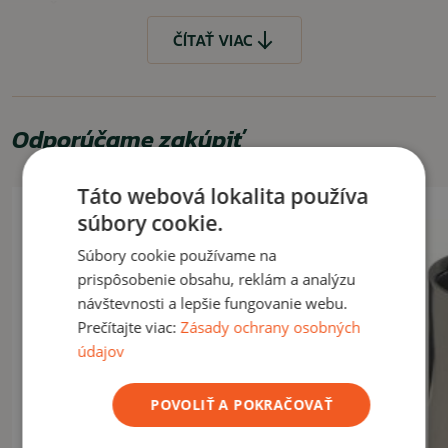
VYUŽITIE
ČÍTAŤ VIAC
Vhodné na cesty, kemping, stanovačky a pod.
ČÍTAŤ MENEJ
Odporúčame zakúpiť
Táto webová lokalita používa
súbory cookie.
Súbory cookie používame na
prispôsobenie obsahu, reklám a analýzu
návštevnosti a lepšie fungovanie webu.
Prečítajte viac:
Zásady ochrany osobných
údajov
POVOLIŤ A POKRAČOVAŤ