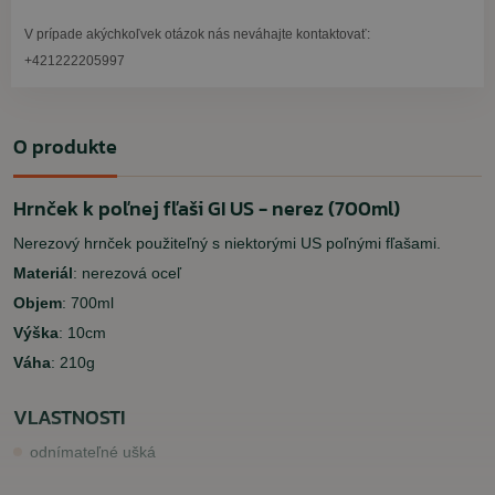
V prípade akýchkoľvek otázok nás neváhajte kontaktovať:
+421222205997
O produkte
Hrnček k poľnej fľaši GI US - nerez (700ml)
Nerezový hrnček použiteľný s niektorými US poľnými fľašami.
Materiál
: nerezová oceľ
Objem
: 700ml
Výška
: 10cm
Váha
: 210g
VLASTNOSTI
odnímateľné ušká