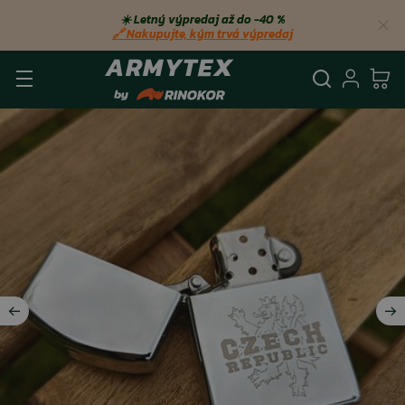
☀️ Letný výpredaj až do −40 %
🔗 Nakupujte, kým trvá výpredaj
Vyhľadá
Prihl
Ko