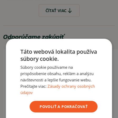
možnosť doplniť benzín
možnosť vymeniť knót aj kamienky
ČÍTAŤ VIAC
UPOZORNENIE
Zapaľovač sa dodáva bez náplne, treba si ju dokúpiť. V prípade
potreby ju nájdete aj u nás v ponuke.
Odporúčame zakúpiť
ČÍTAŤ MENEJ
Táto webová lokalita používa
súbory cookie.
Súbory cookie používame na
prispôsobenie obsahu, reklám a analýzu
návštevnosti a lepšie fungovanie webu.
Prečítajte viac:
Zásady ochrany osobných
údajov
POVOLIŤ A POKRAČOVAŤ