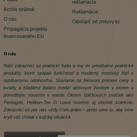
reklamácia
Archív stránok
Reklamácie
O nás
Odstúpiť od zmluvy tu
Propagácia projektu
financovaného EÚ
O nás
Naši zákazníci sú praktickí ľudia a my im prinášame praktické
produkty, ktoré spájajú funkčnosť a moderný mestský štýl s
outdoorovou odolnosťou. Staviame na férovom pomere ceny a
kvality a hľadáme balans medzi aktívnym životom v teréne a
pohodlným nosením v meste. Okrem špičkových značiek ako
Pentagon, Helikon‑Tex či Lowa tvoríme aj vlastné kolekcie.
Zákazníci sú pre nás vždy číslo jeden – preto sme tu, aby sme
kryli váš chrbát v každej situácii.
k