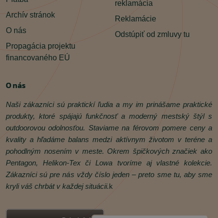
reklamácia
režimy a po nich nasledujúce hlavné režimy. Keď
Archív stránok
tlačidlo prestanete držať, ostane to na móde, na
Reklamácie
ktorom sa aktuálne nachádzate.
O nás
Odstúpiť od zmluvy tu
v zapnutom režime
1 stlačenie - vypnete svetlo
Propagácia projektu
stlačenie a držanie - postupne prechádzate hlavné
financovaného EÚ
módy z akéhokoľvek módu
2-stlačenie - prepínanie medzi červeným a bielym
svetlom
O nás
Stroboskop: odskrutkujte koniec svietidla o 1/4, kým je svetlo
vypnuté, stlačte tlačidlo, dotiahnite koniec svietidla naspäť kým
Naši zákazníci sú praktickí ľudia a my im prinášame praktické
je tlačidlo stlačené a opäť o 1/4 odskrutkujte - týmto prídate
produkty, ktoré spájajú funkčnosť a moderný mestský štýl s
alebo odstránite možnosť režimu stroboskopu.
Pamäť
: po vypnutí posledného režimu si ho svietidlo zapamätá a
outdoorovou odolnosťou. Staviame na férovom pomere ceny a
pri zapnutí budete ihneď v danom režime.
kvality a hľadáme balans medzi aktívnym životom v teréne a
Nabíjanie:
priložiť magnetický konektor, ktorý je na konci
pohodlným nosením v meste. Okrem špičkových značiek ako
nabíjacieho kábla, na zadnú časť baterky
Pentagon, Helikon‑Tex či Lowa tvoríme aj vlastné kolekcie.
Indikovanie stavu nabitia:
keď klesne úroveň pod 25%: svietidlo
Zákazníci sú pre nás vždy číslo jeden – preto sme tu, aby sme
blikne 2x po 30 sekundách od zapnutia
kryli váš chrbát v každej situácii.
k
Svetelné indikácie na nabíjačke:
mimo doby nabíjania:
zelené svetlo - zaridenie je v móde čakania