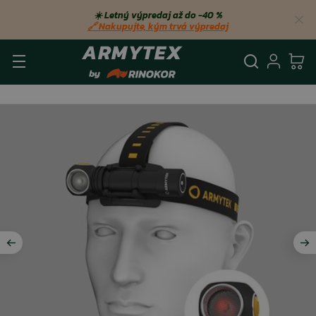
☀️ Letný výpredaj až do −40 %
🔗 Nakupujte, kým trvá výpredaj
Vyhľadá
Prihl
Ko