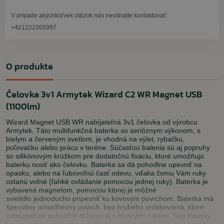
V prípade akýchkoľvek otázok nás neváhajte kontaktovať:
+421222205997
O produkte
Čelovka 3v1 Armytek Wizard C2 WR Magnet USB
(1100lm)
Wizard Magnet USB WR nabíjateľná 3v1 čelovka od výrobcu
Armytek. Táto multifunkčná baterka so serióznym výkonom, s
bielym a červeným svetlom, je vhodná na výlet, rybačku,
poľovačku alebo prácu v teréne. Súčasťou balenia sú aj popruhy
so silikónovým krúžkom pre dodatočnú fixáciu, ktoré umožňujú
baterku nosiť ako čelovku. Baterka sa dá pohodlne upevniť na
opasku, alebo na ľubovoľnú časť odevu, vďaka čomu Vám ruky
ostanú voľné (ľahké ovládanie pomocou jednej ruky). Baterka je
vybavená magnetom, pomocou ktorej je môžné
svietidlo jednoducho pripevniť ku kovovým povrchom. Baterka má
špeciálny antiadhézny povrch, bez hrubého vrúbkovania, ktoré
zabezpečuje pohodlné držanie aj s mokrými rukami. Telo baterky