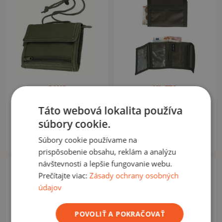
CAMO
MIL-TEC
Peňaženka CPL Margin olive
Peňaženka Mil-Tec olive
drab
Táto webová lokalita používa
súbory cookie.
9,90 €
5,90 €
Momentálne nedostupné
Momentálne nedostupné
Súbory cookie používame na
prispôsobenie obsahu, reklám a analýzu
návštevnosti a lepšie fungovanie webu.
Prečítajte viac:
Zásady ochrany osobných
údajov
POVOLIŤ A POKRAČOVAŤ