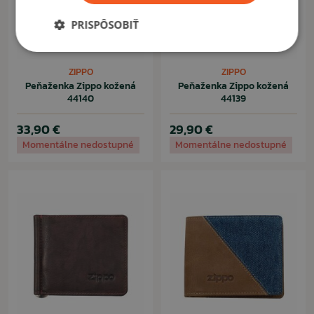
PRISPÔSOBIŤ
ZIPPO
ZIPPO
Peňaženka Zippo kožená
Peňaženka Zippo kožená
44140
44139
33,90 €
29,90 €
Momentálne nedostupné
Momentálne nedostupné