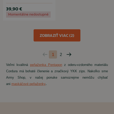
39,90 €
Momentálne nedostupné
ZOBRAZIŤ VIAC (2)
1
2
Predchádzajúca
Nasledujúca
strana
strana
Veľmi kvalitná
peňaženka Pentagon
z oderu-vzdorného materiálu
Cordura má bohaté členenie a značkový YKK zips. Nakoľko sme
Army Shop, v našej ponuke samozrejme nemôžu chýbať
ani
maskáčové peňaženky
.