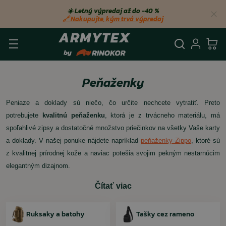
☀️ Letný výpredaj až do −40 %
🔗 Nakupujte, kým trvá výpredaj
Vyhľadá
Prihl
Ko
Peňaženky
Peniaze a doklady sú niečo, čo určite nechcete vytratiť. Preto
potrebujete
kvalitnú peňaženku
, ktorá je z trvácneho materiálu, má
spoľahlivé zipsy a dostatočné množstvo priečinkov na všetky Vaše karty
a doklady. V našej ponuke nájdete napríklad
peňaženky Zippo
, ktoré sú
z kvalitnej prírodnej kože a naviac potešia svojim pekným nestarnúcim
elegantným dizajnom.
Čítať viac
Ruksaky a batohy
Tašky cez rameno