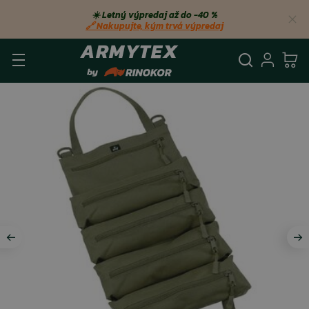
☀️ Letný výpredaj až do −40 %
🔗 Nakupujte, kým trvá výpredaj
Vyhľadá
Prihl
Ko