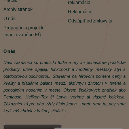
Platba
reklamácia
Archív stránok
Reklamácie
O nás
Odstúpiť od zmluvy tu
Propagácia projektu
financovaného EÚ
O nás
Naši zákazníci sú praktickí ľudia a my im prinášame praktické
produkty, ktoré spájajú funkčnosť a moderný mestský štýl s
outdoorovou odolnosťou. Staviame na férovom pomere ceny a
kvality a hľadáme balans medzi aktívnym životom v teréne a
pohodlným nosením v meste. Okrem špičkových značiek ako
Pentagon, Helikon‑Tex či Lowa tvoríme aj vlastné kolekcie.
Zákazníci sú pre nás vždy číslo jeden – preto sme tu, aby sme
kryli váš chrbát v každej situácii.
k