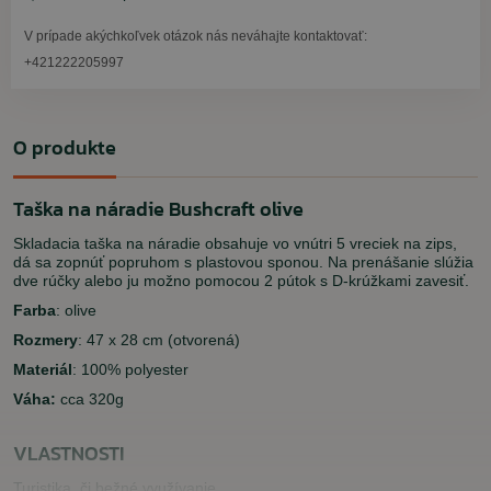
V prípade akýchkoľvek otázok nás neváhajte kontaktovať:
+421222205997
O produkte
Taška na náradie Bushcraft olive
Skladacia taška na náradie obsahuje vo vnútri 5 vreciek na zips,
dá sa zopnúť popruhom s plastovou sponou. Na prenášanie slúžia
dve rúčky alebo ju možno pomocou 2 pútok s D-krúžkami zavesiť.
Farba
: olive
Rozmery
: 47 x 28 cm (otvorená)
Materiál
: 100% polyester
Váha:
cca 320g
VLASTNOSTI
Turistika, či bežné využívanie.