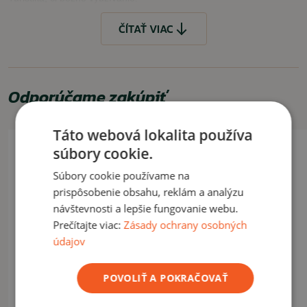
ČÍTAŤ VIAC
ČÍTAŤ MENEJ
Odporúčame zakúpiť
Táto webová lokalita používa
Akcia -26%
súbory cookie.
Súbory cookie používame na
prispôsobenie obsahu, reklám a analýzu
návštevnosti a lepšie fungovanie webu.
Prečítajte viac:
Zásady ochrany osobných
údajov
POVOLIŤ A POKRAČOVAŤ