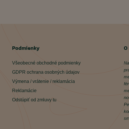
Podmienky
O
Všeobecné obchodné podmienky
Na
pr
GDPR ochrana osobných údajov
me
Výmena / vrátenie / reklamácia
fé
Reklamácie
me
no
Odstúpiť od zmluvy tu
Pe
ko
sm