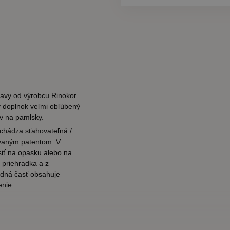
avy od výrobcu Rinokor.
 doplnok veľmi obľúbený
ov na pamlsky.
achádza sťahovateľná /
rovaným patentom. V
siť na opasku alebo na
 priehradka a z
redná časť obsahuje
enie.