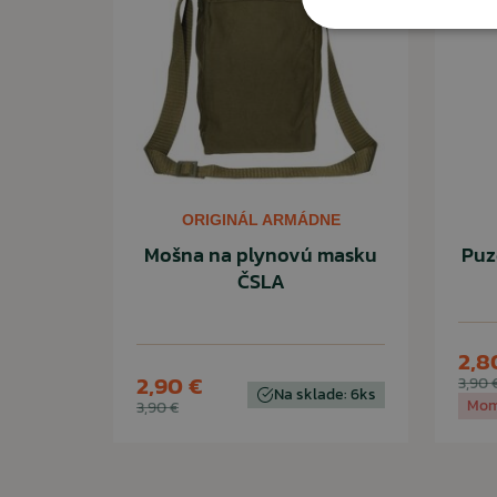
ORIGINÁL ARMÁDNE
Mošna na plynovú masku
Puz
ČSLA
2,8
2,90 €
3,90 
Na sklade: 6ks
Mom
3,90 €