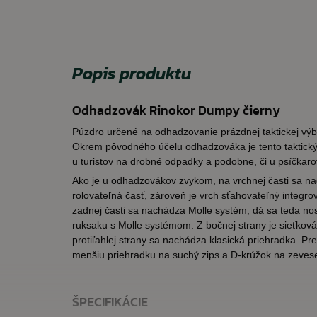
Popis produktu
Odhadzovák Rinokor Dumpy čierny
Púzdro určené na odhadzovanie prázdnej taktickej výb
Okrem pôvodného účelu odhadzováka je tento taktický
u turistov na drobné odpadky a podobne, či u psíčkar
Ako je u odhadzovákov zvykom, na vrchnej časti sa n
rolovateľná časť, zároveň je vrch sťahovateľný integ
zadnej časti sa nachádza Molle systém, dá sa teda no
ruksaku s Molle systémom. Z bočnej strany je sieťková
protiľahlej strany sa nachádza klasická priehradka. P
menšiu priehradku na suchý zips a D-krúžok na zeves
ŠPECIFIKÁCIE