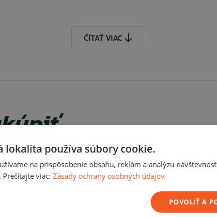
ČÍTAŤ VIAC
kúpiť
 lokalita používa súbory cookie.
viac-využiteľné púzdro
užívame na prispôsobenie obsahu, reklám a analýzu návštevnosti
Prečítajte viac:
Zásady ochrany osobných údajov
Výpredaj -28%
POVOLIŤ A 
ČÍTAŤ MENEJ