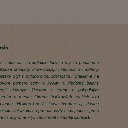
 nás
ši zákazníci sú praktickí ľudia a my im prinášame
aktické produkty, ktoré spájajú funkčnosť a moderný
stský štýl s outdoorovou odolnosťou. Staviame na
rovom pomere ceny a kvality a hľadáme balans
dzi aktívnym životom v teréne a pohodlným
sením v meste. Okrem špičkových značiek ako
ntagon, Helikon‑Tex či Lowa tvoríme aj vlastné
lekcie. Zákazníci sú pre nás vždy číslo jeden – preto
e tu, aby sme kryli váš chrbát v každej situácii.
k