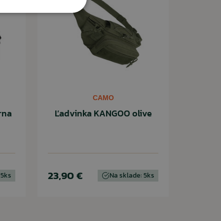
CAMO
rna
Ľadvinka KANGOO olive
23,90 €
 5ks
Na sklade: 5ks