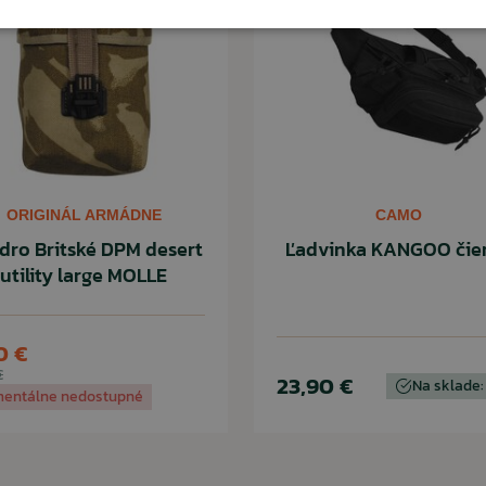
ORIGINÁL ARMÁDNE
CAMO
dro Britské DPM desert
Ľadvinka KANGOO čie
utility large MOLLE
0 €
€
23,90 €
Na sklade:
entálne nedostupné