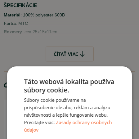
ŠPECIFIKÁCIE
Materiál
: 100% polyester 600D
Farba
: MTC
Rozmery
: cca 25x15x11cm
VLASTNOSTI
ČÍTAŤ VIAC
velcro panel z prednej strany pre pripevnenie patchov
nastaviteľný bedrový popruh
VYUŽITIE
Táto webová lokalita používa
Odporúčame zakúpiť
súbory cookie.
Vhodná najmä na bežné, každodenné nosenie alebo nosenie do
služby v bezpečnostných službách.
Súbory cookie používame na
Akcia -26%
prispôsobenie obsahu, reklám a analýzu
ČÍTAŤ MENEJ
návštevnosti a lepšie fungovanie webu.
Prečítajte viac:
Zásady ochrany osobných
údajov