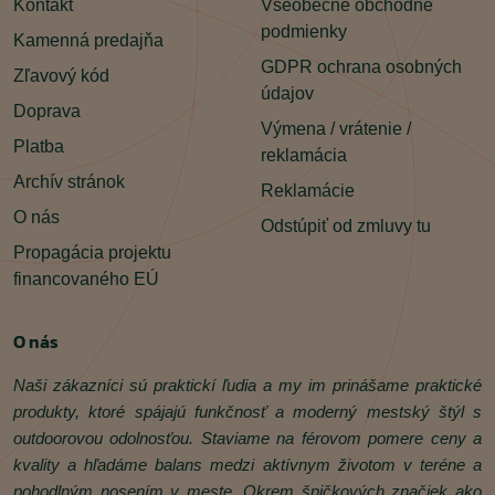
Kontakt
Všeobecné obchodné
podmienky
Kamenná predajňa
GDPR ochrana osobných
Zľavový kód
údajov
Doprava
Výmena / vrátenie /
Platba
reklamácia
Archív stránok
Reklamácie
O nás
Odstúpiť od zmluvy tu
Propagácia projektu
financovaného EÚ
O nás
Naši zákazníci sú praktickí ľudia a my im prinášame praktické
produkty, ktoré spájajú funkčnosť a moderný mestský štýl s
outdoorovou odolnosťou. Staviame na férovom pomere ceny a
kvality a hľadáme balans medzi aktívnym životom v teréne a
pohodlným nosením v meste. Okrem špičkových značiek ako