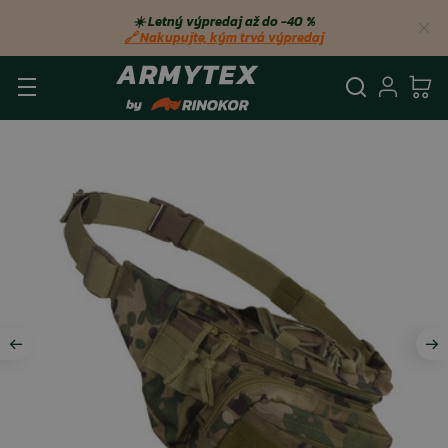
☀️ Letný výpredaj až do −40 %
🔗 Nakupujte, kým trvá výpredaj
Vyhľadá
Prihl
Ko