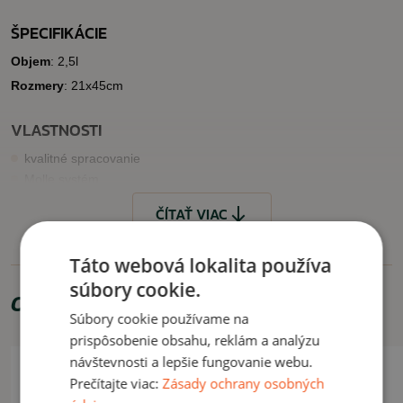
ŠPECIFIKÁCIE
Objem
: 2,5l
Rozmery
: 21x45cm
VLASTNOSTI
kvalitné spracovanie
Molle systém
ČÍTAŤ VIAC
VYUŽITIE
Využiteľné pre profesionálov do služby, na motorku, turistiku atď.
Táto webová lokalita používa
súbory cookie.
Odporúčame zakúpiť
ČÍTAŤ MENEJ
Súbory cookie používame na
prispôsobenie obsahu, reklám a analýzu
návštevnosti a lepšie fungovanie webu.
Prečítajte viac:
Zásady ochrany osobných