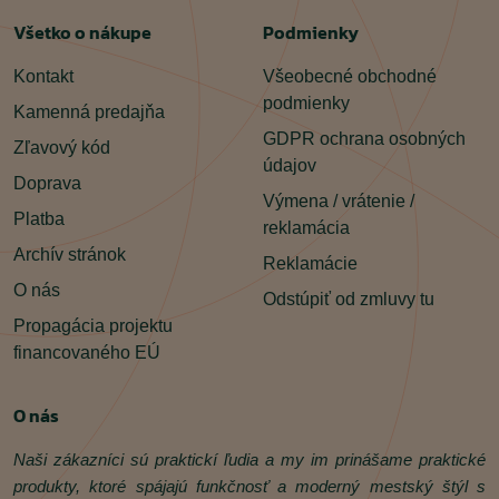
Všetko o nákupe
Podmienky
Kontakt
Všeobecné obchodné
podmienky
Kamenná predajňa
GDPR ochrana osobných
Zľavový kód
údajov
Doprava
Výmena / vrátenie /
Platba
reklamácia
Archív stránok
Reklamácie
O nás
Odstúpiť od zmluvy tu
Propagácia projektu
financovaného EÚ
O nás
Naši zákazníci sú praktickí ľudia a my im prinášame praktické
produkty, ktoré spájajú funkčnosť a moderný mestský štýl s