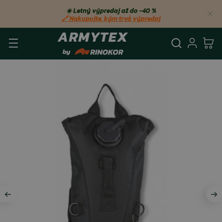
☀️ Letný výpredaj až do −40 %
🔗 Nakupujte, kým trvá výpredaj
Vyhľadá
Prihl
Ko