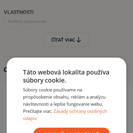
VLASTNOSTI
kvalitné spracovanie
Molle systém
na konci hadičky je uzáver na uzavretie/odomknutie hydro
ČÍTAŤ VIAC
systému
VYUŽITIE
Využiteľné pre bezpečnostné služby, taktické cvičenia, či iné
Odporúčame zakúpiť
outdoorové alebo športové aktivity, na motorku, turistiku atď
.
Táto webová lokalita používa
súbory cookie.
ČÍTAŤ MENEJ
Súbory cookie používame na
prispôsobenie obsahu, reklám a analýzu
návštevnosti a lepšie fungovanie webu.
Prečítajte viac:
Zásady ochrany osobných
údajov