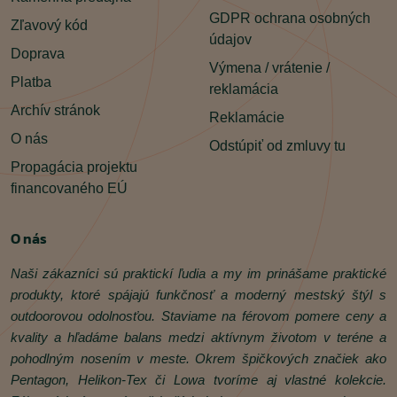
GDPR ochrana osobných
Zľavový kód
údajov
Doprava
Výmena / vrátenie /
Platba
reklamácia
Archív stránok
Reklamácie
O nás
Odstúpiť od zmluvy tu
Propagácia projektu
financovaného EÚ
O nás
Naši zákazníci sú praktickí ľudia a my im prinášame praktické
produkty, ktoré spájajú funkčnosť a moderný mestský štýl s
outdoorovou odolnosťou. Staviame na férovom pomere ceny a
kvality a hľadáme balans medzi aktívnym životom v teréne a
pohodlným nosením v meste. Okrem špičkových značiek ako
Pentagon, Helikon‑Tex či Lowa tvoríme aj vlastné kolekcie.