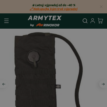
☀️ Letný výpredaj až do −40 %
🔗 Nakupujte, kým trvá výpredaj
Vyhľadá
Prihl
Ko