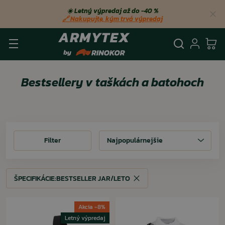
☀️ Letný výpredaj až do −40 %
🔗 Nakupujte, kým trvá výpredaj
Vyhľadá
Prihl
Ko
Bestsellery v taškách a batohoch
Filter
Filter
Najpopulárnejšie
ŠPECIFIKÁCIE:
BESTSELLER JAR/LETO
ŠPECIFIKÁCIE:
BESTSELLER JAR/LETO
Akcia -8%
Letný výpredaj