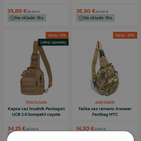
35,80 €
26,30 €
38,90 €
29,90 €
Na sklade: 5ks
Na sklade: 5ks
Akcia -12%
Akcia -20%
Letný výpredaj
PENTAGON
ARESWER
Kapsa cez hrudník Pentagon
Taška cez rameno Areswer
UCB 2.0 kompakt coyote
Fastbag MTC
34,25 €
14,30 €
38,90 €
17,90 €
Na sklade: 4ks
Na sklade: 2ks