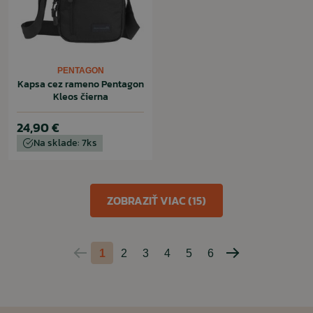
PENTAGON
Kapsa cez rameno Pentagon
Kleos čierna
24,90 €
Na sklade: 7ks
ZOBRAZIŤ VIAC (15)
1
2
3
4
5
6
Predchádzajúca
Nasledujúca
strana
strana