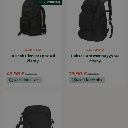
Letný výpredaj
RINOKOR
ARESWER
Ruksak Rinokor Lynx 43l
Ruksak Areswer Baggs 30l
čierny
čierny
43,90 €
29,90 €
49,90 €
49,90 €
Na sklade: 7ks
Na sklade: 9ks