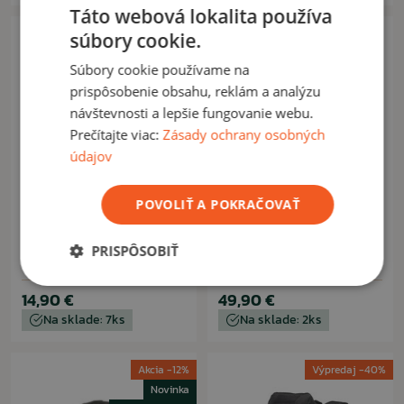
Táto webová lokalita používa
súbory cookie.
Súbory cookie používame na
prispôsobenie obsahu, reklám a analýzu
návštevnosti a lepšie fungovanie webu.
Prečítajte viac:
Zásady ochrany osobných
údajov
POVOLIŤ A POKRAČOVAŤ
ARESWER
RINOKOR
Taška Areswer QuickBag
Ruksak Rinokor Outspace
PRISPÔSOBIŤ
mini olive
35l coyote
14,90 €
49,90 €
Na sklade: 7ks
Na sklade: 2ks
Akcia -12%
Výpredaj -40%
Novinka