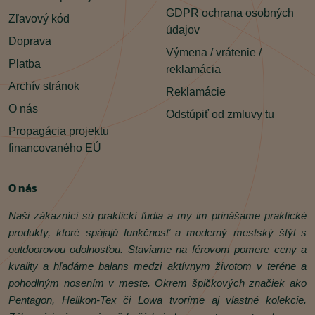
GDPR ochrana osobných
Zľavový kód
údajov
Doprava
Výmena / vrátenie /
Platba
reklamácia
Archív stránok
Reklamácie
O nás
Odstúpiť od zmluvy tu
Propagácia projektu
financovaného EÚ
O nás
Naši zákazníci sú praktickí ľudia a my im prinášame praktické
produkty, ktoré spájajú funkčnosť a moderný mestský štýl s
outdoorovou odolnosťou. Staviame na férovom pomere ceny a
kvality a hľadáme balans medzi aktívnym životom v teréne a
pohodlným nosením v meste. Okrem špičkových značiek ako
Pentagon, Helikon‑Tex či Lowa tvoríme aj vlastné kolekcie.