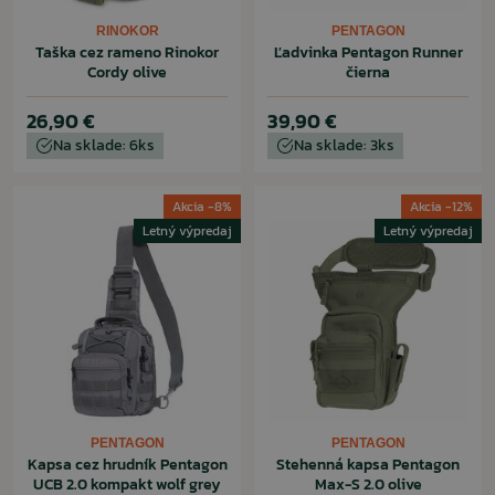
RINOKOR
PENTAGON
Taška cez rameno Rinokor
Ľadvinka Pentagon Runner
Cordy olive
čierna
26,90 €
39,90 €
Na sklade: 6ks
Na sklade: 3ks
Akcia -8%
Akcia -12%
Letný výpredaj
Letný výpredaj
PENTAGON
PENTAGON
Kapsa cez hrudník Pentagon
Stehenná kapsa Pentagon
UCB 2.0 kompakt wolf grey
Max-S 2.0 olive