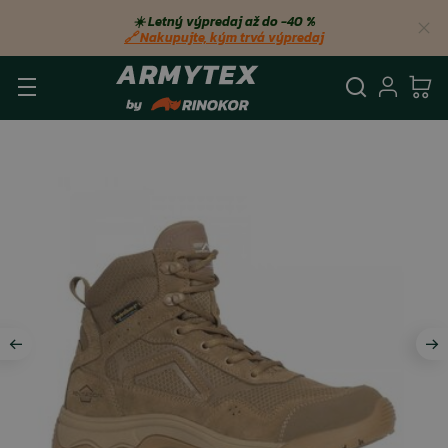
☀️ Letný výpredaj až do −40 %
🔗 Nakupujte, kým trvá výpredaj
Vyhľadá
Prihl
Ko