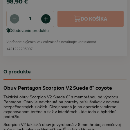
98,90 €
DO KOŠÍKA
Sledovanie produktu
V prípade akýchkoľvek otázok nás neváhajte kontaktovať:
+421222205997
O produkte
Obuv Pentagon Scorpion V2 Suede 6" coyote
Taktická obuv Scorpion V2 Suede 6" s membránou od výrobcu
Pentagon. Obuv je navrhnutá na potreby príslušníkov v odvetví
bezpečnostných zložiek. Dizajnovaná je na operácie v mierne
exponovanom teréne a tiež v interiéroch - ide teda o hybridnú
podrážku.
Scorpion V2 taktická obuv je vyrobená z 8 mm hrubej semišovej
®
kože s technológiou HydroGuard
, vďaka ktorej je