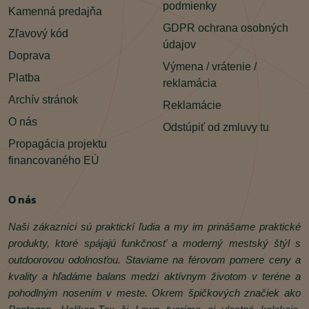
podmienky
Kamenná predajňa
GDPR ochrana osobných
Zľavový kód
údajov
Doprava
Výmena / vrátenie /
Platba
reklamácia
Archív stránok
Reklamácie
O nás
Odstúpiť od zmluvy tu
Propagácia projektu
financovaného EÚ
O nás
Naši zákazníci sú praktickí ľudia a my im prinášame praktické
produkty, ktoré spájajú funkčnosť a moderný mestský štýl s
outdoorovou odolnosťou. Staviame na férovom pomere ceny a
kvality a hľadáme balans medzi aktívnym životom v teréne a
pohodlným nosením v meste. Okrem špičkových značiek ako