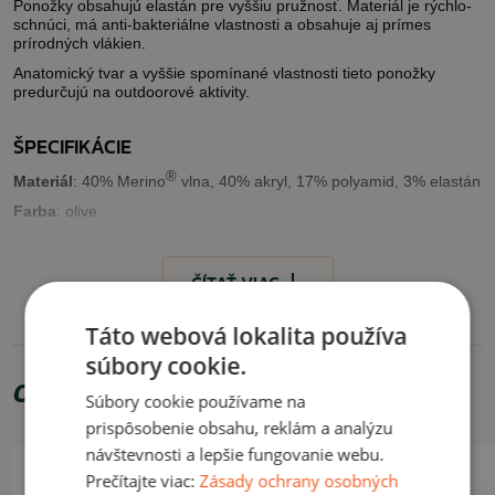
Ponožky obsahujú elastán pre vyššiu pružnosť. Materiál je rýchlo-
schnúci, má anti-bakteriálne vlastnosti a obsahuje aj prímes
prírodných vlákien.
Anatomický tvar a vyššie spomínané vlastnosti tieto ponožky
predurčujú na outdoorové aktivity.
ŠPECIFIKÁCIE
®
Materiál
: 40% Merino
vlna, 40% akryl, 17% polyamid, 3% elastán
Farba
: olive
VYUŽITIE
ČÍTAŤ VIAC
Outdoorové akivity.
Táto webová lokalita používa
ČÍTAŤ MENEJ
súbory cookie.
Odporúčame zakúpiť
Súbory cookie používame na
prispôsobenie obsahu, reklám a analýzu
návštevnosti a lepšie fungovanie webu.
Prečítajte viac:
Zásady ochrany osobných