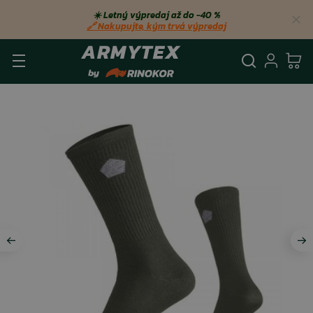
☀️ Letný výpredaj až do −40 %
🔗 Nakupujte, kým trvá výpredaj
Vyhľadá
Prihl
Ko