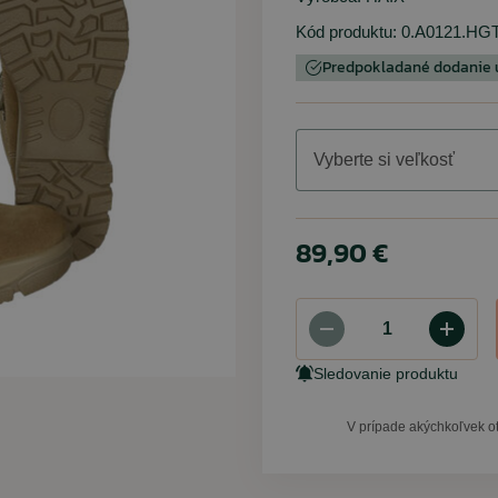
Kód produktu:
0.A0121.HG
Detské oblečenie
Trekingové palice
Ponožky
Predpokladané dodanie už
Chrániče kolien
Slnečné okuliare
Vybavenie
Vyberte si veľkosť
ARMYTEX /
PENT
ARES
RINO
Dámske tričko
Nohavice BDU 
Tričko Quick
Rolnička n
89,90 €
digital 
Rinokor
olive (
petrol
7,90 €
11,35 €
68,45 €
9,90 €
12,90 €
Sledovanie produktu
5,90 €
77,80 €
V prípade akýchkoľvek o