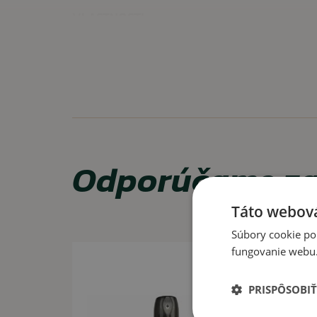
VLASTNOSTI
zvršok má vodo-odpudivú úpravu (čiastočná nepre
certifikovaná pracovná obuv
prírodná koža
VYUŽITIE:
Taktické cvičenia, bezpečnostné služby, práca.
Odporúčame za
OŠETROVANIE
Táto webová
Odporúčame využívať impregnačný sprej a krém, č
určený na vlasovú kožu - tým zabezpečíte, že koža sa
Súbory cookie po
fungovanie webu. 
PRISPÔSOBIŤ