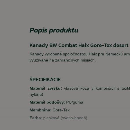
Popis produktu
Kanady BW Combat Haix Gore-Tex desert
Kanady vyrobené spoločnosťou Haix pre Nemeckú armá
využívané na zahraničných misiách.
ŠPECIFIKÁCIE
Materiál zvršku:
vlasová koža v kombinácii s text
nylonu)
Materiál podošvy
: PU/guma
Membrána
: Gore-Tex
Farba
: piesková (svetlo-hnedá)