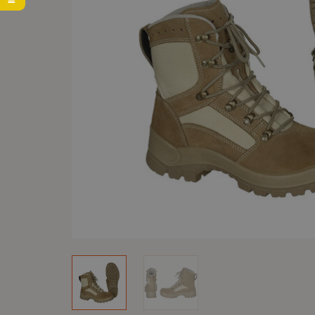
Svetre
Pracovná obuv
Dámske bundy
Cestovné tašky
Kresadlá a zapaľovače
Taktické vesty
Gumáky a gumené čižmy
Dámske tričká
Potravinové dávky MRE
Tričká
Zimné topánky
Dámske mikiny
Spánok v prírode
Spodné prádlo a termo
Ošetrovanie a impregnácia obuvi
Čelovky