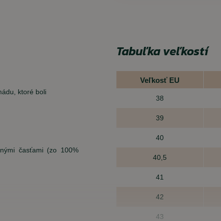
Tabuľka veľkostí
Veľkosť EU
du, ktoré boli
38
39
40
ilnými časťami (zo 100%
40,5
41
42
43