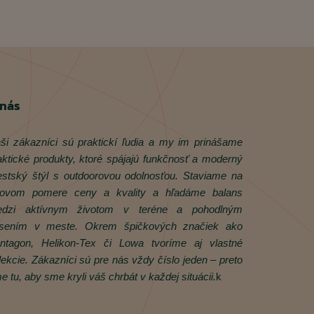
 nás
ši zákazníci sú praktickí ľudia a my im prinášame
aktické produkty, ktoré spájajú funkčnosť a moderný
stský štýl s outdoorovou odolnosťou. Staviame na
rovom pomere ceny a kvality a hľadáme balans
dzi aktívnym životom v teréne a pohodlným
sením v meste. Okrem špičkových značiek ako
ntagon, Helikon‑Tex či Lowa tvoríme aj vlastné
lekcie. Zákazníci sú pre nás vždy číslo jeden – preto
e tu, aby sme kryli váš chrbát v každej situácii.
k