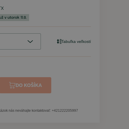
TX
 v utorok 11.8.
Tabuľka veľkostí
 MALFINI
AGON
WER
KOR
URBAN CLASSIC
VM FOOTWEAR
PENTAGON
PENTAGON
MIL-TEC
WILEY X
 Hory Volajú
2.0 čierne +
Dry Training
a medvede
Kraťasy Pentagon BDU 2.0
Ruksak assault LARGE 36l
Maskáčové legíny Urban
Taktické okuliare WileyX
Kanady VM Nottingham
Kraťasy BDU 2.0
woodland
 modrá
2Pack)
 blue
Saber Advanced Matte
pentacamo + coyote
Classic dark camo
digital woodland
pentacamo
Tactical
smoke/clear
(2pack)
DO KOŠÍKA
15,90 €
31,60 €
74,45 €
43,90 €
Na sklade
Na sklade: 1ks
Na sklade
Na sklade
Na sklade
62,30 €
35,90 €
84,60 €
Momentálne nedostupné
67,90 €
Na sklade: 27ks
Na sklade
Na sklade: 4ks
Na sklade
70,80 €
tázok nás neváhajte kontaktovať: +421222205997