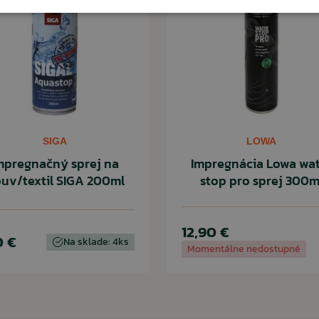
ČÍTAŤ MENEJ
SIGA
LOWA
mpregnačný sprej na
Impregnácia Lowa wa
uv/textil SIGA 200ml
stop pro sprej 300m
12,90 €
0 €
Na sklade: 4ks
Momentálne nedostupné