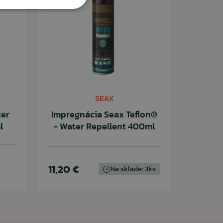
SEAX
ter
Impregnácia Seax Teflon®
l
- Water Repellent 400ml
11,20 €
Na sklade: 3ks