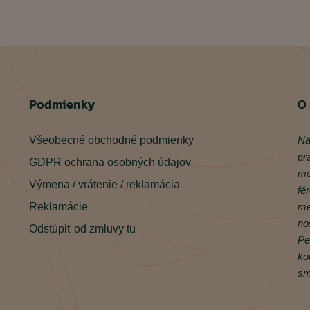
Podmienky
O
Všeobecné obchodné podmienky
Na
pr
GDPR ochrana osobných údajov
me
Výmena / vrátenie / reklamácia
fé
Reklamácie
me
no
Odstúpiť od zmluvy tu
Pe
ko
sm