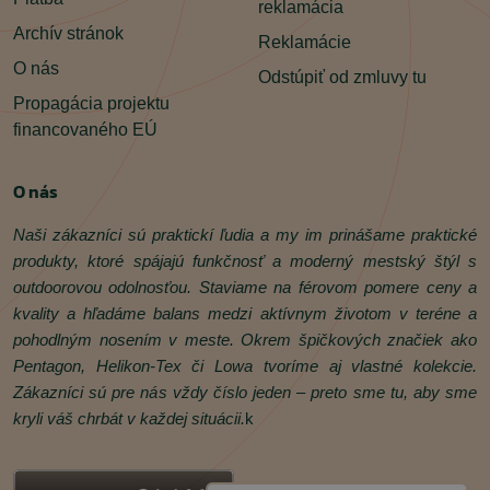
reklamácia
Archív stránok
Reklamácie
O nás
Odstúpiť od zmluvy tu
Propagácia projektu
financovaného EÚ
O nás
Naši zákazníci sú praktickí ľudia a my im prinášame praktické
produkty, ktoré spájajú funkčnosť a moderný mestský štýl s
outdoorovou odolnosťou. Staviame na férovom pomere ceny a
kvality a hľadáme balans medzi aktívnym životom v teréne a
pohodlným nosením v meste. Okrem špičkových značiek ako
Pentagon, Helikon‑Tex či Lowa tvoríme aj vlastné kolekcie.
Zákazníci sú pre nás vždy číslo jeden – preto sme tu, aby sme
kryli váš chrbát v každej situácii.
k