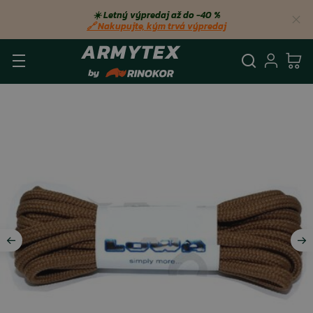
☀️ Letný výpredaj až do −40 %
🔗 Nakupujte, kým trvá výpredaj
Vyhľadá
Prihl
Ko