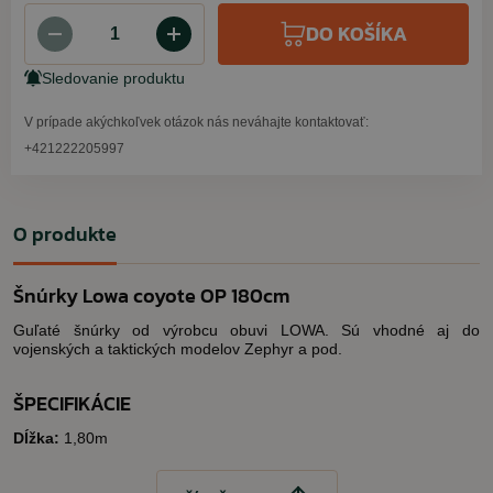
DO KOŠÍKA
Sledovanie produktu
V prípade akýchkoľvek otázok nás neváhajte kontaktovať:
+421222205997
O produkte
Šnúrky Lowa coyote OP 180cm
Guľaté šnúrky od výrobcu obuvi LOWA. Sú vhodné aj do
vojenských a taktických modelov Zephyr a pod.
ŠPECIFIKÁCIE
Dĺžka:
1,80m