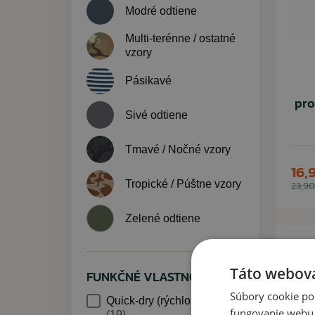
Modré odtiene
Multi-terénne / ostatné
vzory
Pásikavé
pro
Sivé odtiene
Tmavé / Nočné vzory
16,
Tropické / Púštne vzory
23,90
Zelené odtiene
Táto webová
FUNKČNÉ VLASTNOSTI
Súbory cookie po
Quick-dry (rýchlo-schnúce)
fungovanie webu. 
(19)