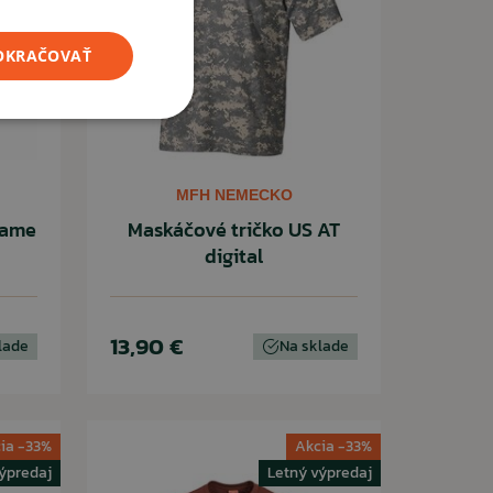
POKRAČOVAŤ
MFH NEMECKO
rame
Maskáčové tričko US AT
digital
13,90 €
lade
Na sklade
ia -33%
Akcia -33%
ýpredaj
Letný výpredaj