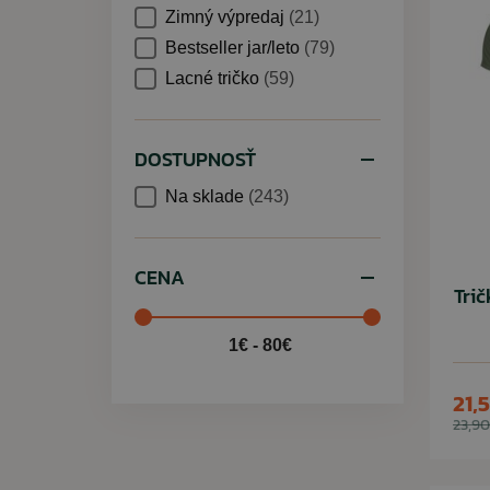
Zimný výpredaj
(21)
Bestseller jar/leto
(79)
Lacné tričko
(59)
DOSTUPNOSŤ
Na sklade
(243)
CENA
Tri
1€ - 80€
21,
23,90