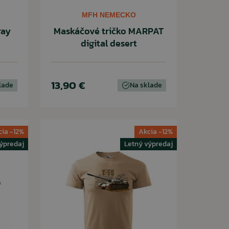
MFH NEMECKO
ray
Maskáčové tričko MARPAT
digital desert
13,90 €
lade
Na sklade
cia -12%
Akcia -12%
ýpredaj
Letný výpredaj