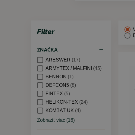
Filter
ZNAČKA
ARESWER
(17)
ARMYTEX / MALFINI
(45)
BENNON
(1)
DEFCON5
(8)
FINTEX
(5)
HELIKON-TEX
(24)
KOMBAT UK
(4)
Zobraziť viac (16)