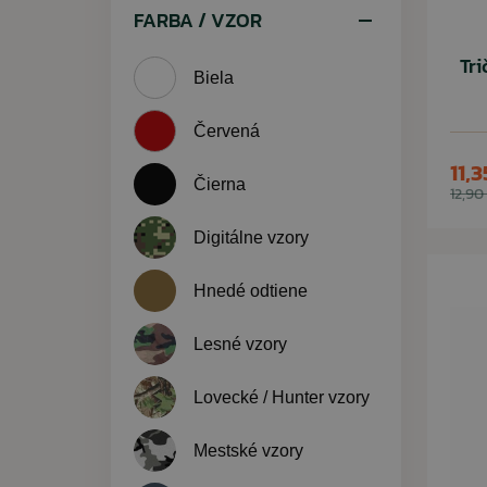
FARBA / VZOR
Tri
Biela
Červená
11,3
Čierna
12,90
Digitálne vzory
Hnedé odtiene
Lesné vzory
Lovecké / Hunter vzory
Mestské vzory