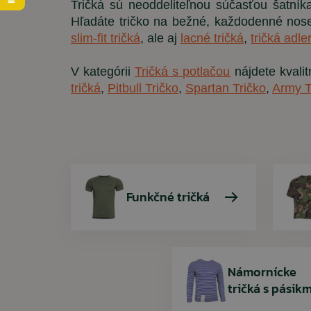
Tričká sú neoddeliteľnou súčasťou šatní
Hľadáte tričko na bežné, každodenné nose
Svetre
Pracovná obuv
Dámske bundy
Cestovné tašky
Kresadlá a zapaľovače
slim-fit tričká
, ale aj
lacné tričká
,
tričká adle
Taktické vesty
Gumáky a gumené čižmy
Dámske tričká
Potravinové dávky MRE
V kategórii
Tričká s potlačou
nájdete kvali
Tričká
Zimné topánky
Dámske mikiny
Spánok v prírode
tričká
,
Pitbull Tričko
,
Spartan Tričko
,
Army T
Spodné prádlo a termo
Ošetrovanie a impregnácia obuvi
Čelovky
Funkčné tričká
Námornícke
tričká s pásikm