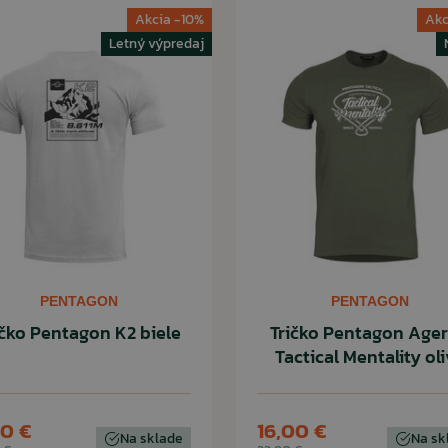
Akcia -10%
Akc
Letný výpredaj
PENTAGON
PENTAGON
ičko Pentagon K2 biele
Tričko Pentagon Age
Tactical Mentality ol
50 €
16,00 €
Na sklade
Na sk