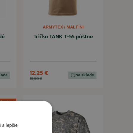
ARMYTEX / MALFINI
dé
Tričko TANK T-55 púštne
12,25 €
lade
Na sklade
13,90 €
ia -10%
Novinka
ýpredaj
 a lepšie