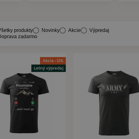
Všetky produkty
Novinky
Akcie
Výpredaj
Doprava zadarmo
Akcia -12%
Letný výpredaj