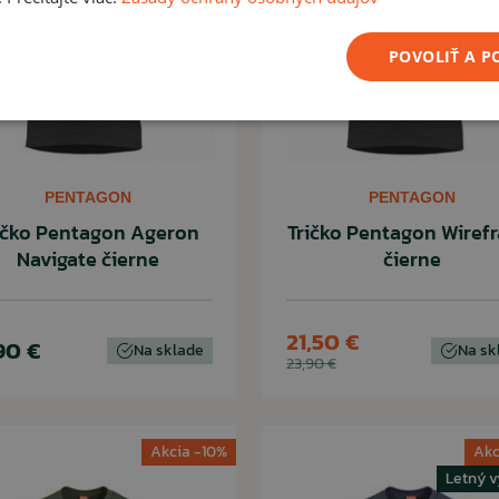
POVOLIŤ A 
PENTAGON
PENTAGON
ičko Pentagon Ageron
Tričko Pentagon Wiref
Navigate čierne
čierne
21,50 €
90 €
Na sklade
Na sk
23,90 €
Akcia -10%
Akc
Letný v