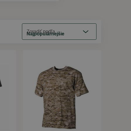
Zoradiť podľa
Najpopulárnejšie