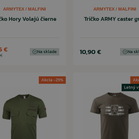
ARMYTEX / MALFINI
ARMYTEX / MALFINI
čko Hory Volajú čierne
Tričko ARMY caster g
5 €
10,90 €
Na sklade
Na sk
 €
Akcia -29%
Ak
Letný v