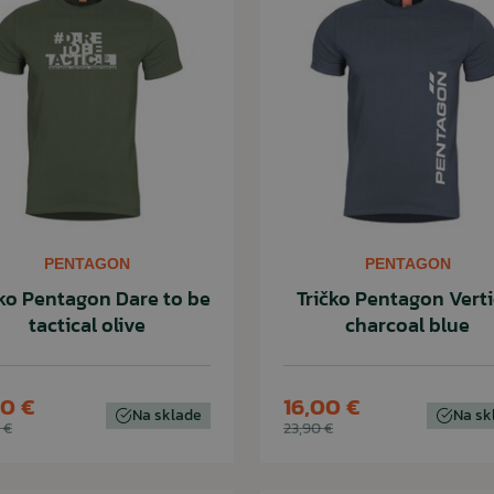
PENTAGON
PENTAGON
čko Pentagon Dare to be
Tričko Pentagon Verti
tactical olive
charcoal blue
50 €
16,00 €
Na sklade
Na sk
 €
23,90 €