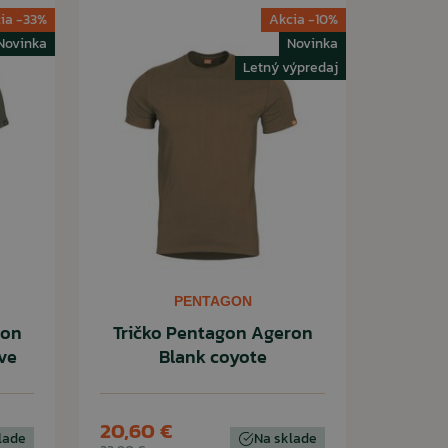
ia -33%
Akcia -10%
Novinka
Novinka
Letný výpredaj
PENTAGON
ron
Tričko Pentagon Ageron
ive
Blank coyote
20,60 €
lade
Na sklade