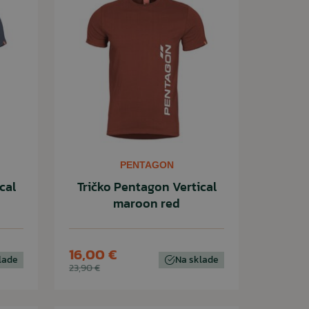
PENTAGON
cal
Tričko Pentagon Vertical
maroon red
16,00 €
lade
Na sklade
23,90 €