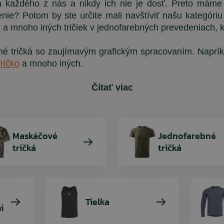
ka každého z nás a nikdy ich nie je dosť. Preto mám
nie? Potom by ste určite mali navštíviť našu kategóri
Detské oblečenie
Trekingové palice
Ponožky
r
a mnoho iných tričiek v jednofarebných prevedeniach, 
Chrániče kolien
tné tričká so zaujímavým grafickým spracovaním. Naprí
Slnečné okuliare
ričko
a mnoho iných.
Vybavenie
Čítať viac
ARMYTEX /
PENT
ARES
RINO
Dámske tričko
Nohavice BDU 
Tričko Quick
Rolnička n
digital 
Rinokor
olive (
petrol
Maskáčové
Jednofarebné
tričká
tričká
7,90 €
11,35 €
68,45 €
9,90 €
12,90 €
5,90 €
77,80 €
Tielka
i