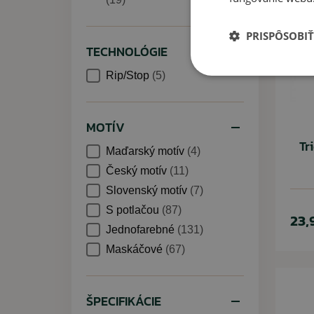
PRISPÔSOBIŤ
TECHNOLÓGIE
Rip/Stop
(5)
MOTÍV
Tr
Maďarský motív
(4)
Český motív
(11)
Slovenský motív
(7)
S potlačou
(87)
23,
Jednofarebné
(131)
Maskáčové
(67)
ŠPECIFIKÁCIE