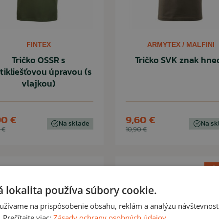
FINTEX
ARMYTEX / MALFINI
Tričko OSSR s
Tričko SVK znak hne
tikliešťovou úpravou (s
vlajkou)
90 €
9,60 €
Na sklade
Na sk
 €
10,90 €
Akc
 lokalita používa súbory cookie.
Letný v
užívame na prispôsobenie obsahu, reklám a analýzu návštevnosti
Prečítajte viac:
Zásady ochrany osobných údajov