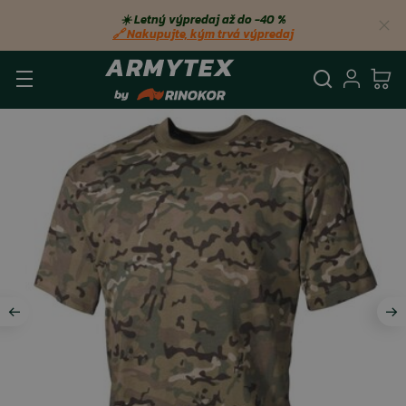
☀️ Letný výpredaj až do −40 %
🔗 Nakupujte, kým trvá výpredaj
Vyhľadá
Prihl
Ko