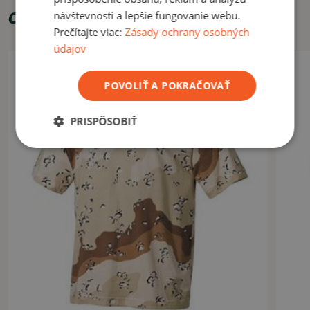
Odporúčame zakúpiť
návštevnosti a lepšie fungovanie webu.
Vhodné na bežné, každodenné nosenie, prácu, prípadne turistiku.
Prečítajte viac:
Zásady ochrany osobných
údajov
ČÍTAŤ MENEJ
POVOLIŤ A POKRAČOVAŤ
PRISPÔSOBIŤ