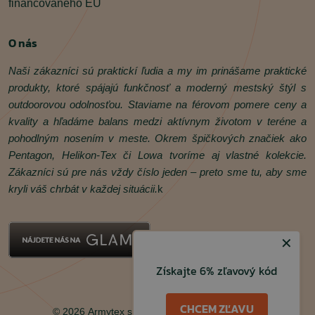
financovaného EÚ
O nás
Naši zákazníci sú praktickí ľudia a my im prinášame praktické
produkty, ktoré spájajú funkčnosť a moderný mestský štýl s
outdoorovou odolnosťou. Staviame na férovom pomere ceny a
kvality a hľadáme balans medzi aktívnym životom v teréne a
pohodlným nosením v meste. Okrem špičkových značiek ako
Pentagon, Helikon‑Tex či Lowa tvoríme aj vlastné kolekcie.
Zákazníci sú pre nás vždy číslo jeden – preto sme tu, aby sme
kryli váš chrbát v každej situácii.
k
✕
Získajte 6% zľavový kód
Facebook
Instagram
CHCEM ZĽAVU
© 2026 Armytex s.r.o. Všetky práva vyhradené.