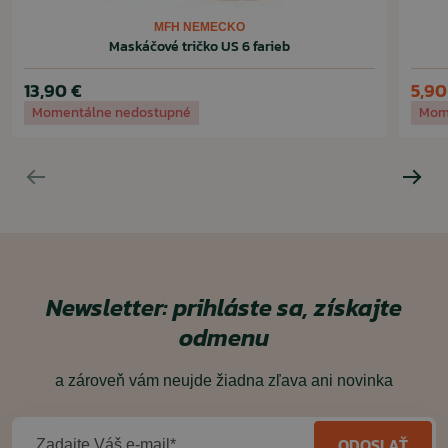
MFH NEMECKO
Maskáčové tričko US 6 farieb
13,90 €
5,90
Momentálne nedostupné
Mom
Newsletter: prihláste sa, získajte
odmenu
a zároveň vám neujde žiadna zľava ani novinka
ODOSLAŤ
Zadajte Váš e-mail*