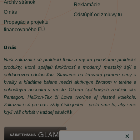
Archív stránok
Reklamácie
O nás
Odstúpiť od zmluvy tu
Propagácia projektu
financovaného EÚ
O nás
Naši zákazníci sú praktickí ľudia a my im prinášame praktické
produkty, ktoré spájajú funkčnosť a moderný mestský štýl s
outdoorovou odolnosťou. Staviame na férovom pomere ceny a
kvality a hľadáme balans medzi aktívnym životom v teréne a
pohodlným nosením v meste. Okrem špičkových značiek ako
Pentagon, Helikon‑Tex či Lowa tvoríme aj vlastné kolekcie.
Zákazníci sú pre nás vždy číslo jeden – preto sme tu, aby sme
kryli váš chrbát v každej situácii.
k
✕