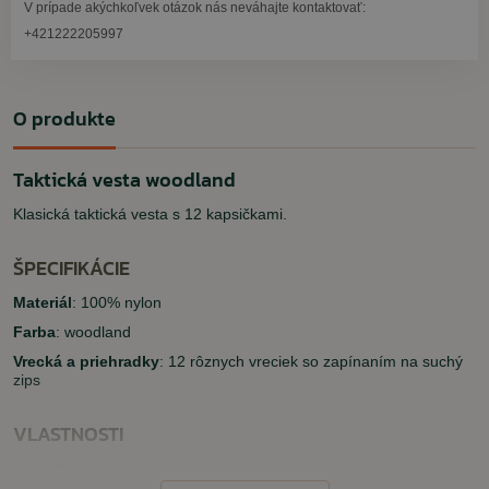
V prípade akýchkoľvek otázok nás neváhajte kontaktovať:
+421222205997
O produkte
Taktická vesta woodland
Klasická taktická vesta s 12 kapsičkami.
ŠPECIFIKÁCIE
Materiál
: 100% nylon
Farba
: woodland
Vrecká a priehradky
: 12 rôznych vreciek so zapínaním na suchý
zips
VLASTNOSTI
kvalitné prevedenie