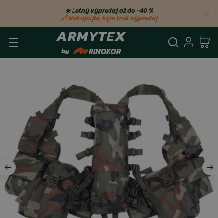
☀️ Letný výpredaj až do −40 %
🔗 Nakupujte, kým trvá výpredaj
Vyhľadá
Prihl
Ko