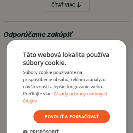
nastavenie pomocou popruhov na boku
ČÍTAŤ VIAC
množstvo praktických vreciek
VYUŽITIE
Odporúčame zakúpiť
Využiteľné pre bezpečnostné služby, na taktické účely.
ČÍTAŤ MENEJ
Táto webová lokalita používa
súbory cookie.
Súbory cookie používame na
prispôsobenie obsahu, reklám a analýzu
návštevnosti a lepšie fungovanie webu.
Prečítajte viac:
Zásady ochrany osobných
údajov
POVOLIŤ A POKRAČOVAŤ
PRISPÔSOBIŤ