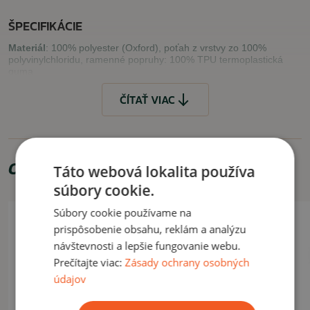
ŠPECIFIKÁCIE
Materiál
: 100% polyester (Oxford), poťah z vrstvy zo 100%
polyvinylchloridu, ramenné popruhy: 100% TPU termoplastická
guma
Farba
: coyote
ČÍTAŤ VIAC
VLASTNOSTI
kvalitné prevedenie
Odporúčame zakúpiť
popruhy pre reguláciu veľkosti po bokoch
Táto webová lokalita používa
trojitá sumka
súbory cookie.
nosič plátov - možnosť vkladania ochranných protektorov
Súbory cookie používame na
VYUŽITIE
prispôsobenie obsahu, reklám a analýzu
návštevnosti a lepšie fungovanie webu.
Bezpečnostné zložky, taktické cvičenia.
Prečítajte viac:
Zásady ochrany osobných
údajov
ČÍTAŤ MENEJ