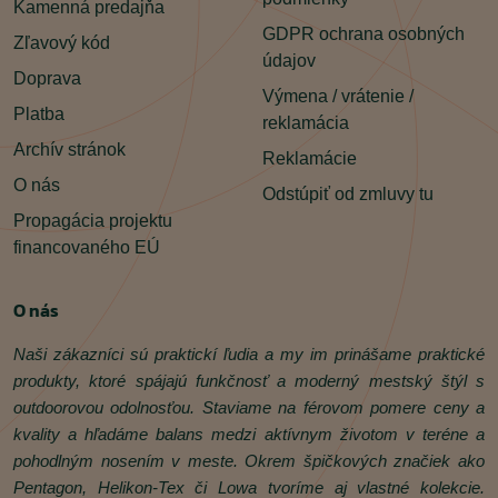
Kamenná predajňa
GDPR ochrana osobných
Zľavový kód
údajov
Doprava
Výmena / vrátenie /
Platba
reklamácia
Archív stránok
Reklamácie
O nás
Odstúpiť od zmluvy tu
Propagácia projektu
financovaného EÚ
O nás
Naši zákazníci sú praktickí ľudia a my im prinášame praktické
produkty, ktoré spájajú funkčnosť a moderný mestský štýl s
outdoorovou odolnosťou. Staviame na férovom pomere ceny a
kvality a hľadáme balans medzi aktívnym životom v teréne a
pohodlným nosením v meste. Okrem špičkových značiek ako
Pentagon, Helikon‑Tex či Lowa tvoríme aj vlastné kolekcie.