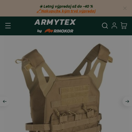
☀️ Letný výpredaj až do −40 %
🔗 Nakupujte, kým trvá výpredaj
Vyhľadá
Prihl
Ko