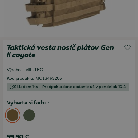
Taktická vesta nosič plátov Gen
II coyote
Výrobca:
MIL-TEC
Kód produktu:
MC13463205
Skladom 1ks - Predpokladané dodanie už v pondelok 10.8.
Vyberte si farbu:
59,90 €