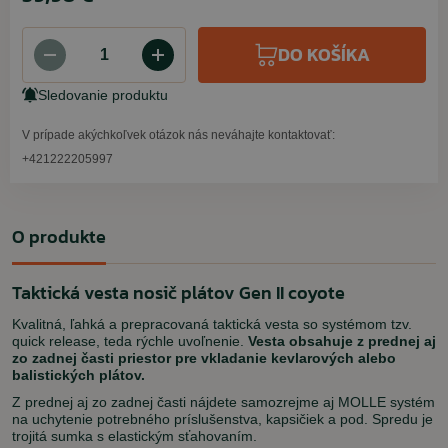
DO KOŠÍKA
Sledovanie produktu
V prípade akýchkoľvek otázok nás neváhajte kontaktovať:
+421222205997
O produkte
Taktická vesta nosič plátov Gen II coyote
Kvalitná, ľahká a prepracovaná taktická vesta so systémom tzv.
quick release, teda rýchle uvoľnenie.
Vesta obsahuje z prednej aj
zo zadnej časti priestor pre vkladanie kevlarových alebo
balistických plátov.
Z prednej aj zo zadnej časti nájdete samozrejme aj MOLLE systém
na uchytenie potrebného príslušenstva, kapsičiek a pod. Spredu je
trojitá sumka s elastickým sťahovaním.