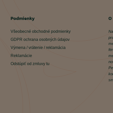
Podmienky
O
Všeobecné obchodné podmienky
Na
pr
GDPR ochrana osobných údajov
me
Výmena / vrátenie / reklamácia
fé
Reklamácie
me
no
Odstúpiť od zmluvy tu
Pe
ko
sm