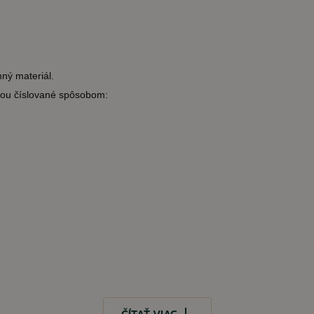
mný materiál.
inou číslované spôsobom: