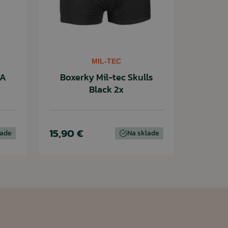
MIL-TEC
LA
Boxerky Mil-tec Skulls
Black 2x
15,90 €
lade
Na sklade