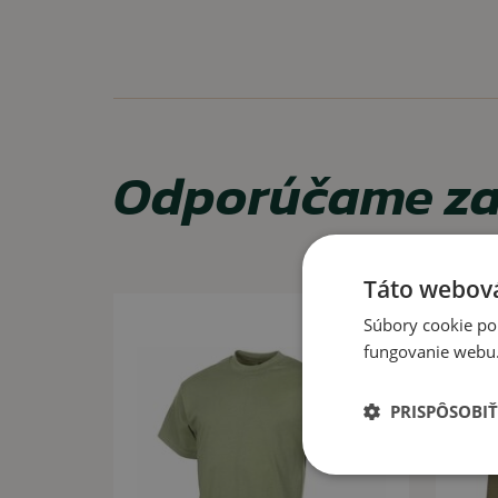
VYUŽITIE
Vhodné na bežné nosenie.
Stav tohto produktu:
nový!
Pri originál armádnom tovare všeobecne platí:
Odporúčame za
originál armádny tovar je zväčša dlhodobo skladova
odtiene farby a podobné drobnosti sa môžu pri o
mierne líšiť od fotky, v závislosti od rokov výroby a p
Táto webová
Súbory cookie po
fungovanie webu. 
PRISPÔSOBIŤ