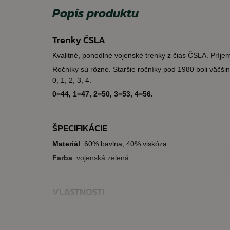
Popis produktu
Trenky ČSLA
Kvalitné, pohodlné vojenské trenky z čias ČSLA. Príje
Ročníky sú rôzne. Staršie ročníky pod 1980 boli väčš
0, 1, 2, 3, 4.
0=44, 1=47, 2=50, 3=53, 4=56.
ŠPECIFIKÁCIE
Materiál
: 60% bavlna, 40% viskóza
Farba
: vojenská zelená
VLASTNOSTI
kvalitný, pohodlný materiál