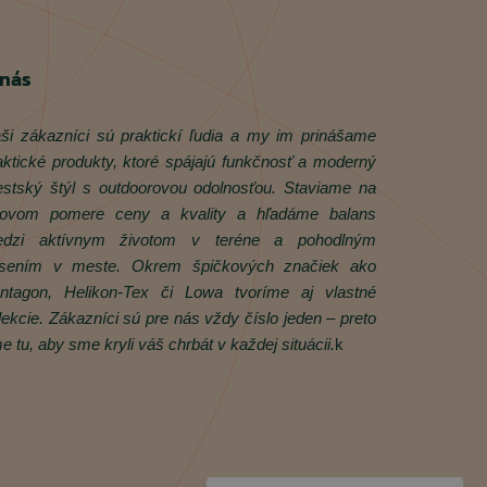
 nás
ši zákazníci sú praktickí ľudia a my im prinášame
aktické produkty, ktoré spájajú funkčnosť a moderný
stský štýl s outdoorovou odolnosťou. Staviame na
rovom pomere ceny a kvality a hľadáme balans
dzi aktívnym životom v teréne a pohodlným
sením v meste. Okrem špičkových značiek ako
ntagon, Helikon‑Tex či Lowa tvoríme aj vlastné
lekcie. Zákazníci sú pre nás vždy číslo jeden – preto
e tu, aby sme kryli váš chrbát v každej situácii.
k