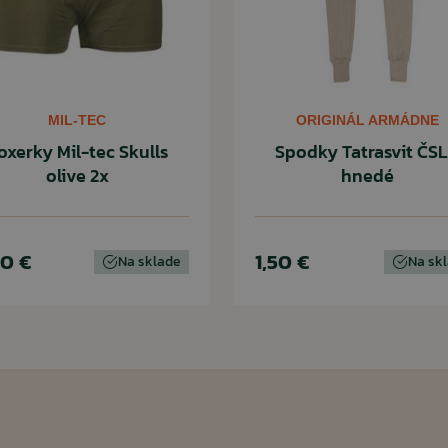
MIL-TEC
ORIGINÁL ARMÁDNE
oxerky Mil-tec Skulls
Spodky Tatrasvit ČS
olive 2x
hnedé
90 €
1,50 €
Na sklade
Na sk