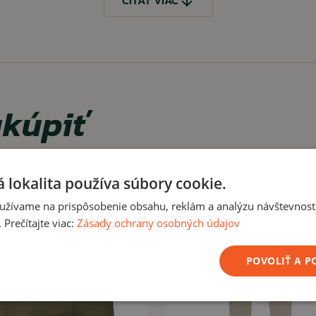
ČÍTAŤ VIAC
kúpiť
ný,
riginál vojenskom tovare
od.
 lokalita používa súbory cookie.
užívame na prispôsobenie obsahu, reklám a analýzu návštevnosti
Prečítajte viac:
Zásady ochrany osobných údajov
ČÍTAŤ MENEJ
POVOLIŤ A 