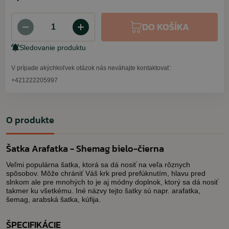
DO KOŠÍKA
Sledovanie produktu
V prípade akýchkoľvek otázok nás neváhajte kontaktovať:
+421222205997
O produkte
Šatka Arafatka - Shemag bielo-čierna
Veľmi populárna šatka, ktorá sa dá nosiť na veľa rôznych
spôsobov. Môže chrániť Váš krk pred prefúknutím, hlavu pred
slnkom ale pre mnohých to je aj módny doplnok, ktorý sa dá nosiť
takmer ku všetkému. Iné názvy tejto šatky sú napr. arafatka,
šemag, arabská šatka, kúfija.
ŠPECIFIKÁCIE