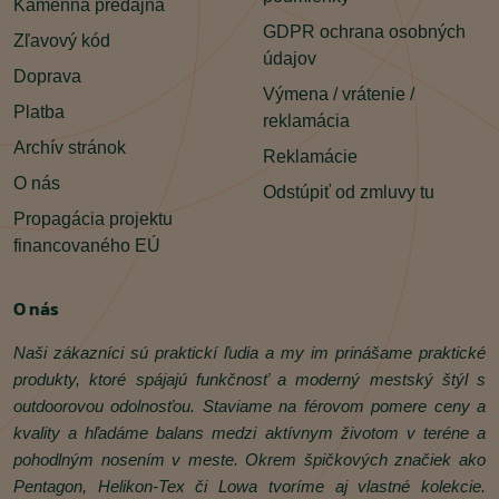
Kamenná predajňa
GDPR ochrana osobných
Zľavový kód
údajov
Doprava
Výmena / vrátenie /
Platba
reklamácia
Archív stránok
Reklamácie
O nás
Odstúpiť od zmluvy tu
Propagácia projektu
financovaného EÚ
O nás
Naši zákazníci sú praktickí ľudia a my im prinášame praktické
produkty, ktoré spájajú funkčnosť a moderný mestský štýl s
outdoorovou odolnosťou. Staviame na férovom pomere ceny a
kvality a hľadáme balans medzi aktívnym životom v teréne a
pohodlným nosením v meste. Okrem špičkových značiek ako
Pentagon, Helikon‑Tex či Lowa tvoríme aj vlastné kolekcie.