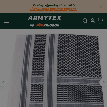
☀️ Letný výpredaj až do −40 %
🔗 Nakupujte, kým trvá výpredaj
Vyhľadá
Prihl
Ko