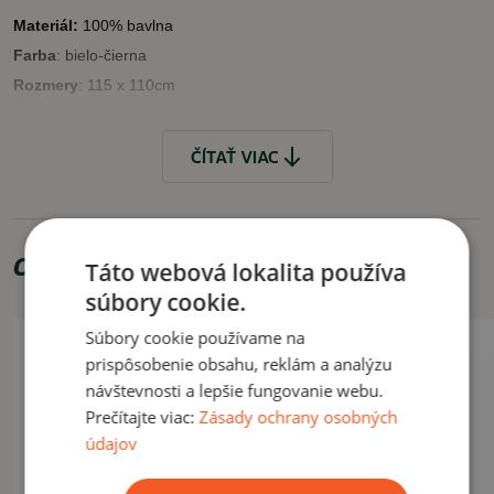
Materiál:
100% bavlna
Farba
: bielo-čierna
Rozmery
: 115 x 110cm
VLASTNOSTI
ČÍTAŤ VIAC
príjemný, pohodlný materiál
VYUŽITIE
Odporúčame zakúpiť
Bežné nosenie.
Táto webová lokalita používa
Prať len v rukách!
súbory cookie.
Súbory cookie používame na
ČÍTAŤ MENEJ
prispôsobenie obsahu, reklám a analýzu
návštevnosti a lepšie fungovanie webu.
Prečítajte viac:
Zásady ochrany osobných
údajov