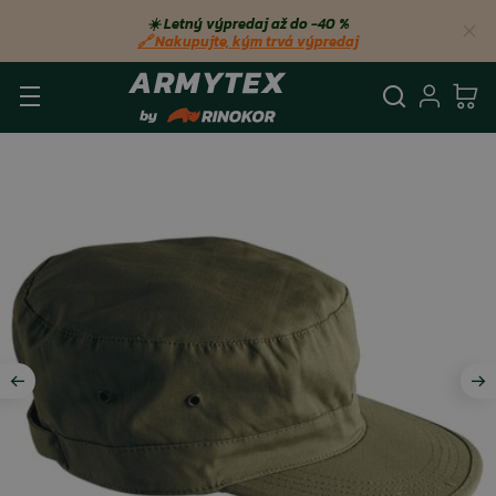
☀️ Letný výpredaj až do −40 %
🔗 Nakupujte, kým trvá výpredaj
Vyhľadá
Prihl
Ko