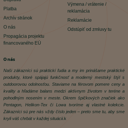
Výmena / vrátenie /
Platba
reklamácia
Archív stránok
Reklamácie
O nás
Odstúpiť od zmluvy tu
Propagácia projektu
financovaného EÚ
O nás
Naši zákazníci sú praktickí ľudia a my im prinášame praktické
produkty, ktoré spájajú funkčnosť a moderný mestský štýl s
outdoorovou odolnosťou. Staviame na férovom pomere ceny a
kvality a hľadáme balans medzi aktívnym životom v teréne a
pohodlným nosením v meste. Okrem špičkových značiek ako
Pentagon, Helikon‑Tex či Lowa tvoríme aj vlastné kolekcie.
Zákazníci sú pre nás vždy číslo jeden – preto sme tu, aby sme
kryli váš chrbát v každej situácii.
k