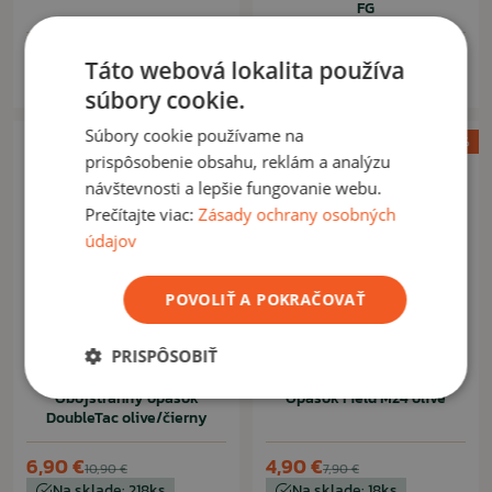
FG
7,90 €
7,90 €
Táto webová lokalita používa
Na sklade: 16ks
Na sklade: 16ks
súbory cookie.
Súbory cookie používame na
Výpredaj -37%
Výpredaj -38%
prispôsobenie obsahu, reklám a analýzu
návštevnosti a lepšie fungovanie webu.
Prečítajte viac:
Zásady ochrany osobných
údajov
POVOLIŤ A POKRAČOVAŤ
PRISPÔSOBIŤ
RINOKOR
RINOKOR
Obojstranný opasok
Opasok Field M24 olive
DoubleTac olive/čierny
6,90 €
4,90 €
10,90 €
7,90 €
Na sklade: 218ks
Na sklade: 18ks