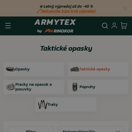
☀️ Letný výpredaj až do −40 %
🔗 Nakupujte, kým trvá výpredaj
Vyhľadá
Prihl
Ko
Taktické opasky
Opasky
Taktické opasky
Pracky na opasok a
Popruhy
posuvky
Traky
Filter
Filter
Najpopulárnejšie