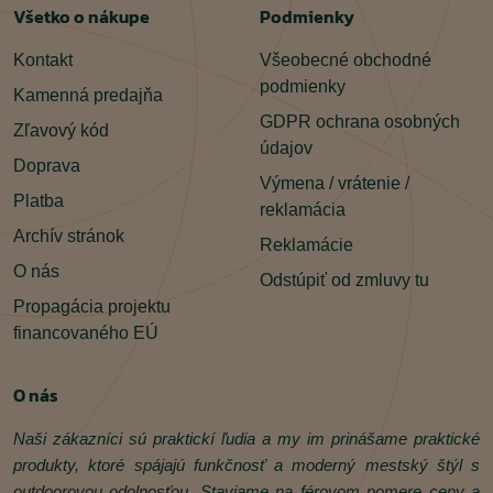
Všetko o nákupe
Podmienky
Kontakt
Všeobecné obchodné
podmienky
Kamenná predajňa
GDPR ochrana osobných
Zľavový kód
údajov
Doprava
Výmena / vrátenie /
Platba
reklamácia
Archív stránok
Reklamácie
O nás
Odstúpiť od zmluvy tu
Propagácia projektu
financovaného EÚ
O nás
Naši zákazníci sú praktickí ľudia a my im prinášame praktické
produkty, ktoré spájajú funkčnosť a moderný mestský štýl s
outdoorovou odolnosťou. Staviame na férovom pomere ceny a