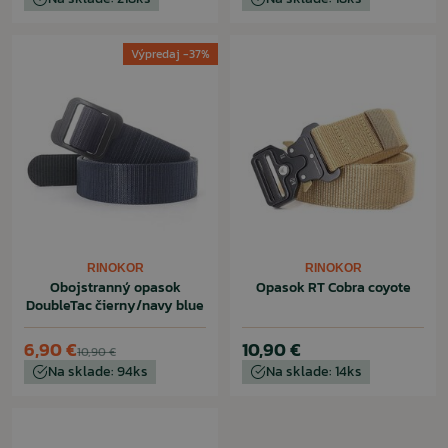
Výpredaj -37%
RINOKOR
RINOKOR
Obojstranný opasok
Opasok RT Cobra coyote
DoubleTac čierny/navy blue
6,90 €
10,90 €
10,90 €
Na sklade: 94ks
Na sklade: 14ks