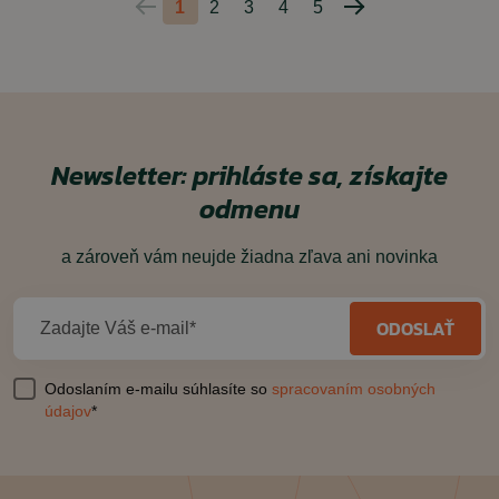
1
2
3
4
5
Predchádzajúca
Nasledujúca
strana
strana
Newsletter: prihláste sa, získajte
odmenu
a zároveň vám neujde žiadna zľava ani novinka
ODOSLAŤ
Zadajte Váš e-mail*
Odoslaním e-mailu súhlasíte so
spracovaním osobných
údajov
*