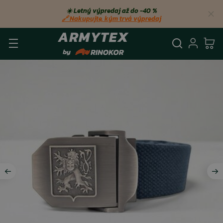
☀️ Letný výpredaj až do −40 %
🔗 Nakupujte, kým trvá výpredaj
Vyhľadá
Prihl
Ko