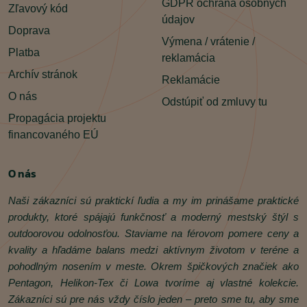
GDPR ochrana osobných
Zľavový kód
údajov
Doprava
Výmena / vrátenie /
Platba
reklamácia
Archív stránok
Reklamácie
O nás
Odstúpiť od zmluvy tu
Propagácia projektu
financovaného EÚ
O nás
Naši zákazníci sú praktickí ľudia a my im prinášame praktické
produkty, ktoré spájajú funkčnosť a moderný mestský štýl s
outdoorovou odolnosťou. Staviame na férovom pomere ceny a
kvality a hľadáme balans medzi aktívnym životom v teréne a
pohodlným nosením v meste. Okrem špičkových značiek ako
Pentagon, Helikon‑Tex či Lowa tvoríme aj vlastné kolekcie.
Zákazníci sú pre nás vždy číslo jeden – preto sme tu, aby sme