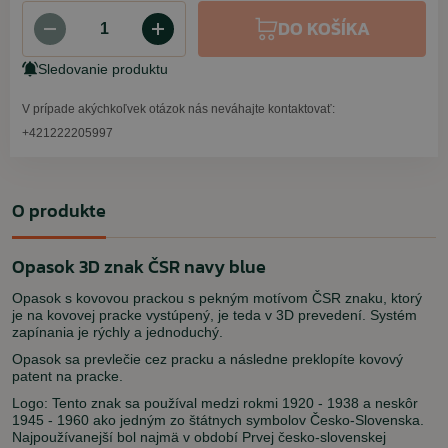
DO KOŠÍKA
Sledovanie produktu
V prípade akýchkoľvek otázok nás neváhajte kontaktovať:
+421222205997
O produkte
Opasok 3D znak ČSR navy blue
Opasok s kovovou prackou s pekným motívom ČSR znaku, ktorý
je na kovovej pracke vystúpený, je teda v 3D prevedení. Systém
zapínania je rýchly a jednoduchý.
Opasok sa prevlečie cez pracku a následne preklopíte kovový
patent na pracke.
Logo: Tento znak sa používal medzi rokmi 1920 - 1938 a neskôr
1945 - 1960 ako jedným zo štátnych symbolov Česko-Slovenska.
Najpoužívanejší bol najmä v období Prvej česko-slovenskej