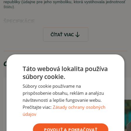
republiky (údajne pre jeho symboliku, ktorá vystihovala jednotnosť
štátu).
ŠPECIFIKÁCIE
Materiál
: 100% polyester
ČÍTAŤ VIAC
Farba
: navy blue
Dĺžka:
max. 130cm, dá sa skracovať
Šírka
: 3,9cm
Odporúčame zakúpiť
Táto webová lokalita používa
VLASTNOSTI
súbory cookie.
rýchle a spoľahlivé zapínanie
možnosť skracovať
Súbory cookie používame na
precízne a veľmi pekne spracovaný motív
prispôsobenie obsahu, reklám a analýzu
návštevnosti a lepšie fungovanie webu.
VYUŽITIE
Prečítajte viac:
Zásady ochrany osobných
údajov
Praktický opasok vhodný najmä na bežné nosenie.
POVOLIŤ A POKRAČOVAŤ