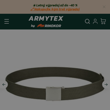
☀️ Letný výpredaj až do −40 %
🔗 Nakupujte, kým trvá výpredaj
Vyhľadá
Prihl
Ko