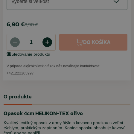
Vyberte si veľkosť
6,90 €
8,90 €
DO KOŠÍKA
Sledovanie produktu
V prípade akýchkoľvek otázok nás neváhajte kontaktovať:
+421222205997
O produkte
Opasok 4cm HELIKON-TEX olive
Kvalitný textilný opasok v army štýle s kovovou prackou s veľmi
rýchlym, praktickým zapínaním. Koniec opasku obsahuje kovovú
časť, aby sa neničil.