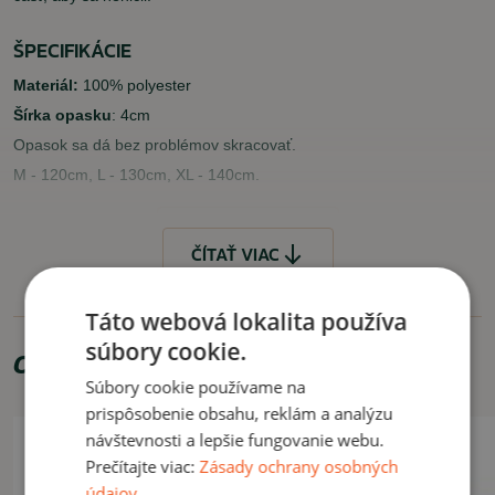
ŠPECIFIKÁCIE
Materiál:
100% polyester
Šírka opasku
: 4cm
Opasok sa dá bez problémov skracovať.
M - 120cm, L - 130cm, XL - 140cm.
ČÍTAŤ MENEJ
ČÍTAŤ VIAC
Táto webová lokalita používa
súbory cookie.
Odporúčame zakúpiť
Súbory cookie používame na
prispôsobenie obsahu, reklám a analýzu
návštevnosti a lepšie fungovanie webu.
Prečítajte viac:
Zásady ochrany osobných
údajov