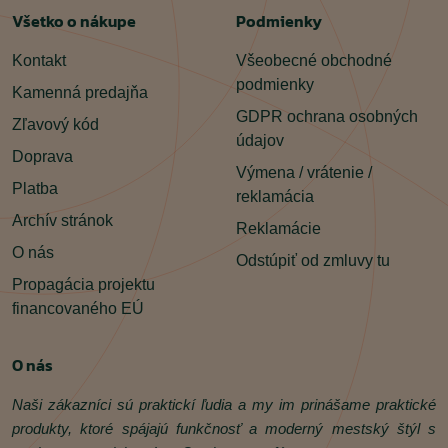
Všetko o nákupe
Podmienky
Kontakt
Všeobecné obchodné
podmienky
Kamenná predajňa
GDPR ochrana osobných
Zľavový kód
údajov
Doprava
Výmena / vrátenie /
Platba
reklamácia
Archív stránok
Reklamácie
O nás
Odstúpiť od zmluvy tu
Propagácia projektu
financovaného EÚ
O nás
Naši zákazníci sú praktickí ľudia a my im prinášame praktické
produkty, ktoré spájajú funkčnosť a moderný mestský štýl s