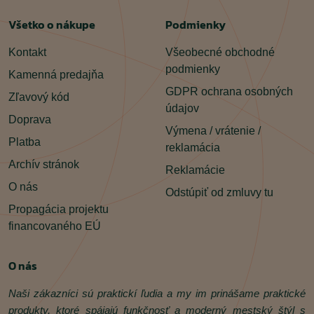
Všetko o nákupe
Podmienky
Kontakt
Všeobecné obchodné
podmienky
Kamenná predajňa
GDPR ochrana osobných
Zľavový kód
údajov
Doprava
Výmena / vrátenie /
Platba
reklamácia
Archív stránok
Reklamácie
O nás
Odstúpiť od zmluvy tu
Propagácia projektu
financovaného EÚ
O nás
Naši zákazníci sú praktickí ľudia a my im prinášame praktické
produkty, ktoré spájajú funkčnosť a moderný mestský štýl s