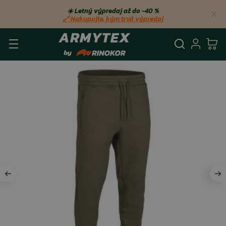
☀️ Letný výpredaj až do −40 %
🔗 Nakupujte, kým trvá výpredaj
Vyhľadá
Prihl
Ko