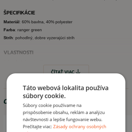
ŠPECIFIKÁCIE
Materiál
: 60% bavlna, 40% polyester
Farba
: ranger green
Strih
: pohodlný, dobre vyzerajúci strih
VLASTNOSTI
komfortný materiál
2 vrecká na zips a 1 zadné vrecko
ČÍTAŤ VIAC
pekný dizajn
Táto webová lokalita používa
VYUŽITIE
súbory cookie.
Odporúčame zakúpiť
Vhodné na bežné každodenné nosenie.
Súbory cookie používame na
prispôsobenie obsahu, reklám a analýzu
ČÍTAŤ MENEJ
návštevnosti a lepšie fungovanie webu.
Prečítajte viac:
Zásady ochrany osobných