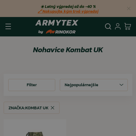
☀️ Letný výpredaj až do −40 %
🔗 Nakupujte, kým trvá výpredaj
Vyhľadá
Prihl
Ko
Nohavice Kombat UK
Filter
Filter
Najpopulárnejšie
ZNAČKA:
KOMBAT UK
ZNAČKA:
KOMBAT UK