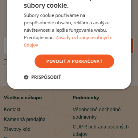
Newsletter: prihláste sa, získajte
súbory cookie.
odmenu
Súbory cookie používame na
prispôsobenie obsahu, reklám a analýzu
a zároveň vám neujde žiadna zľava ani novinka
návštevnosti a lepšie fungovanie webu.
Prečítajte viac:
Zásady ochrany osobných
údajov
ODOSLAŤ
Zadajte Váš e-mail*
POVOLIŤ A POKRAČOVAŤ
Odoslaním e-mailu súhlasíte so
spracovaním osobných
údajov
*
PRISPÔSOBIŤ
Všetko o nákupe
Podmienky
Kontakt
Všeobecné obchodné
podmienky
Kamenná predajňa
GDPR ochrana osobných
Zľavový kód
údajov