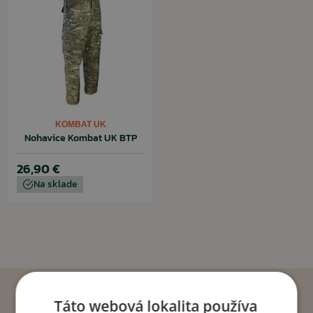
KOMBAT UK
Nohavice Kombat UK BTP
26,90 €
Na sklade
Táto webová lokalita používa