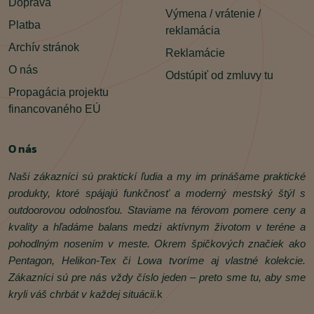
Doprava
Výmena / vrátenie /
Platba
reklamácia
Archív stránok
Reklamácie
O nás
Odstúpiť od zmluvy tu
Propagácia projektu
financovaného EÚ
O nás
Naši zákazníci sú praktickí ľudia a my im prinášame praktické
produkty, ktoré spájajú funkčnosť a moderný mestský štýl s
outdoorovou odolnosťou. Staviame na férovom pomere ceny a
kvality a hľadáme balans medzi aktívnym životom v teréne a
pohodlným nosením v meste. Okrem špičkových značiek ako
Pentagon, Helikon‑Tex či Lowa tvoríme aj vlastné kolekcie.
Zákazníci sú pre nás vždy číslo jeden – preto sme tu, aby sme
kryli váš chrbát v každej situácii.
k