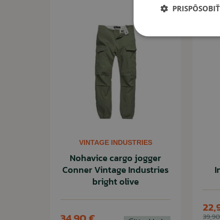
Akcia -30%
PRISPÔSOBIŤ
VINTAGE INDUSTRIES
Nohavice cargo jogger
Conner Vintage Industries
I
bright olive
22,
34,90 €
39,90