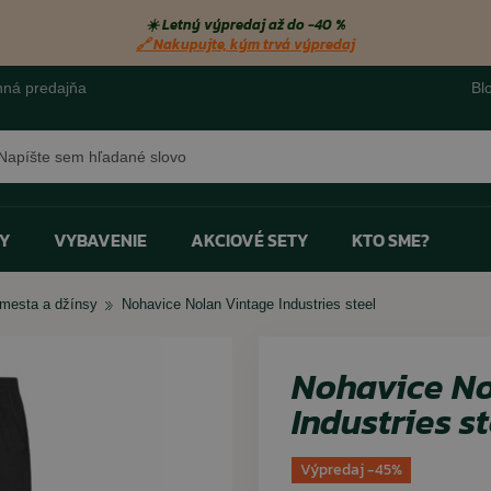
☀️ Letný výpredaj až do −40 %
🔗 Nakupujte, kým trvá výpredaj
ná predajňa
Bl
ať
Y
VYBAVENIE
AKCIOVÉ SETY
KTO SME?
 mesta a džínsy
Nohavice Nolan Vintage Industries steel
Bestseller
Bestseller
Bestseller
Bestseller
pro
pro
kat
pro
Pokrývky hlavy
Baterky na svietenie
Spreje do topánok - odstraňovače pachov
Rukavice
Ďalekohľady
Ohrievače chodidiel
Nohavice No
Šatky
Monokuláre
Návleky na obuv a gamaše
Industries s
Opasky a popruhy
Svietiace tyčinky
Šnúrky do topánok
Výpredaj -45%
Impregnácia odevov
Survival výbava
Vložky do topánok