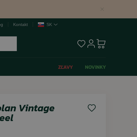
og
Kontakt
SK
Obľúbené
Prihláseni
Košík
produkty
ZĽAVY
NOVINKY
dukty
dukty
egórie
dukty
Bestseller
Bestseller
produkty
produkty
lan Vintage
Akcia -20%
Akcia -12%
Akcia -12%
Novinka
Akcia -12%
Akcia -12%
Akcia -12%
teel
Letný výpredaj
Novinka
Letný výpredaj