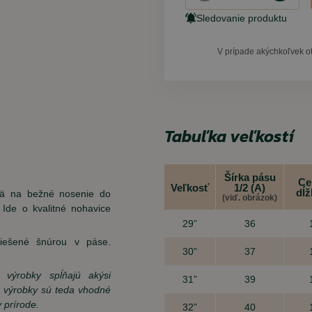
Sledovanie produktu
V prípade akýchkoľvek o
Tabuľka veľkostí
Šírka pásu
Ce
Veľkosť
1/2 (A)
dĺž
mä na bežné nosenie do
(viď. obrázok)
Ide o kvalitné nohavice
29”
36
iešené šnúrou v páse.
30”
37
o výrobky spĺňajú akýsi
31”
39
 výrobky sú teda vhodné
 prírode.
32”
40