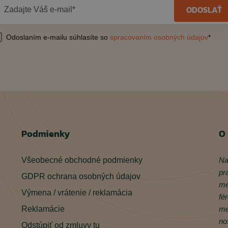
ODOSLAŤ
Zadajte Váš e-mail*
Odoslaním e-mailu súhlasíte so
spracovaním osobných údajov
*
Podmienky
O
Všeobecné obchodné podmienky
Na
pr
GDPR ochrana osobných údajov
me
Výmena / vrátenie / reklamácia
fé
Reklamácie
me
no
Odstúpiť od zmluvy tu