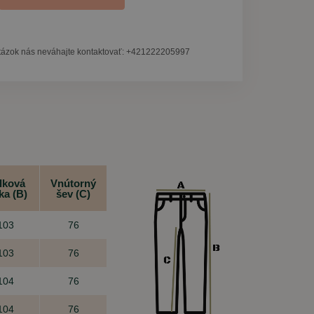
tázok nás neváhajte kontaktovať: +421222205997
lková
Vnútorný
ka (B)
šev (C)
103
76
103
76
104
76
104
76