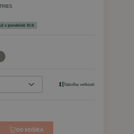
TRIES
ž v pondelok 10.8.
 MALFINI
AGON
WER
KOR
URBAN CLASSIC
VM FOOTWEAR
PENTAGON
PENTAGON
MIL-TEC
WILEY X
 Hory Volajú
2.0 čierne +
Dry Training
a medvede
Kraťasy Pentagon BDU 2.0
Ruksak assault LARGE 36l
Maskáčové legíny Urban
Taktické okuliare WileyX
Kanady VM Nottingham
Kraťasy BDU 2.0
woodland
 modrá
2Pack)
 blue
Saber Advanced Matte
pentacamo + coyote
Classic dark camo
digital woodland
pentacamo
Tactical
smoke/clear
(2pack)
Tabuľka veľkostí
15,90 €
31,60 €
74,45 €
43,90 €
Na sklade
Na sklade: 1ks
Na sklade
Na sklade
Na sklade
62,30 €
35,90 €
84,60 €
Momentálne nedostupné
67,90 €
Na sklade: 27ks
Na sklade
Na sklade: 4ks
Na sklade
70,80 €
DO KOŠÍKA