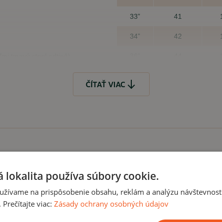
33”
41
34”
42
ľmi tmavý steel odtieň)
36”
44
é vrecká vzadu a jedno
38”
46
ČÍTAŤ VIAC
Tolerovaná odchýlka +/- 2 cm
Čo, ak mi veľkosť 
kúpiť
Samozrejme, že to, že Vá
 lokalita používa súbory cookie.
je problém veľkosť vymeni
užívame na prispôsobenie obsahu, reklám a analýzu návštevnosti
Prečítajte viac:
Zásady ochrany osobných údajov