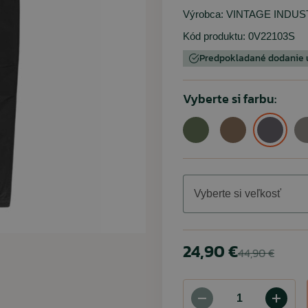
Výrobca:
VINTAGE INDUS
Detské oblečenie
Trekingové palice
Ponožky
Kód produktu:
0V22103S
Chrániče kolien
Predpokladané dodanie u
Slnečné okuliare
Vyberte si farbu:
Vybavenie
ARMYTEX /
PENT
ARES
RINO
Dámske tričko
Nohavice BDU 
Tričko Quick
Rolnička n
digital 
Rinokor
olive (
petrol
Vyberte si veľkosť
7,90 €
11,35 €
68,45 €
9,90 €
12,90 €
5,90 €
77,80 €
24,90 €
44,90 €