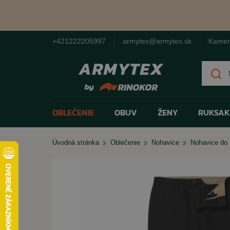
+421222205997
armytex@armytex.sk
Kamen
Hľad
OBLEČENIE
OBUV
ŽENY
RUKSAK
Úvodná stránka
Oblečenie
Nohavice
Nohavice do
Nohavice
Kanady
Dámska taktická obuv
Ruksaky a batohy
Rolničky na medvede
Kraťasové sety
Kraťasy
Taktická obuv
Dámske legíny
Tašky cez rameno
Maskovacie siete
Nohavicové sety
Blúzy a košele
Trekingová obuv
Dámske nohavice
Kapsičky
Poľné lopatky
Tričkové sety
Bundy a kabáty
Barefoot topánky
Dámske kraťasy
Peňaženky
Nádoby a variče
Doplnkové sety
Mikiny
Tenisky
Dámske bombery
Hydrovaky
Celty a pončá