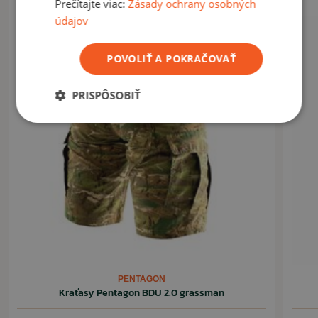
Prečítajte viac:
Zásady ochrany osobných
Akcia -8%
dobre vyzerajúci strih
údajov
Letný výpredaj
pekne spracované farby
POVOLIŤ A POKRAČOVAŤ
VYUŽITIE
Kraťasy vhodné na bežné nosenie.
PRISPÔSOBIŤ
ČÍTAŤ MENEJ
PENTAGON
Kraťasy Pentagon BDU 2.0 grassman