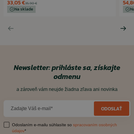
33,05 €
54,8
35,90 €
Na sklade
N
Newsletter: prihláste sa, získajte
odmenu
a zároveň vám neujde žiadna zľava ani novinka
ODOSLAŤ
Zadajte Váš e-mail*
Odoslaním e-mailu súhlasíte so
spracovaním osobných
údajov
*