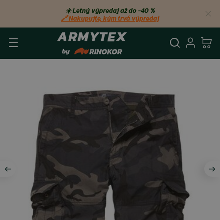
☀️ Letný výpredaj až do −40 %
🔗 Nakupujte, kým trvá výpredaj
Vyhľadá
Prihl
Ko