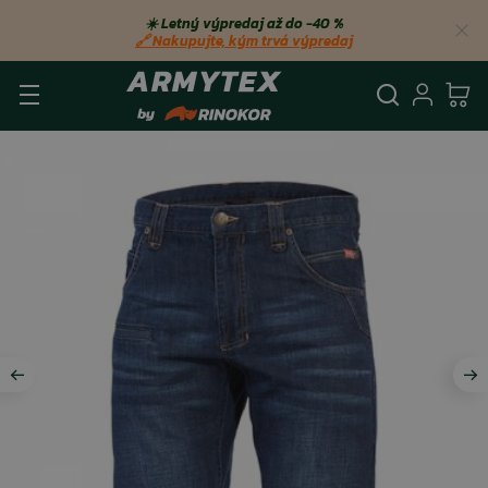
☀️ Letný výpredaj až do −40 %
🔗 Nakupujte, kým trvá výpredaj
Vyhľadá
Prihl
Ko