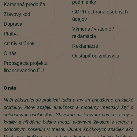
podmienky
Kamenná predajňa
GDPR ochrana osobných
Zľavový kód
údajov
Doprava
Výmena / vrátenie /
Platba
reklamácia
Archív stránok
Reklamácie
O nás
Odstúpiť od zmluvy tu
Propagácia projektu
financovaného EÚ
O nás
Naši zákazníci sú praktickí ľudia a my im prinášame praktické
produkty, ktoré spájajú funkčnosť a moderný mestský štýl s
outdoorovou odolnosťou. Staviame na férovom pomere ceny a
kvality a hľadáme balans medzi aktívnym životom v teréne a
pohodlným nosením v meste. Okrem špičkových značiek ako
Pentagon, Helikon‑Tex či Lowa tvoríme aj vlastné kolekcie.