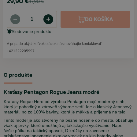
29,90 €
47,90 €
DO KOŠÍKA
Sledovanie produktu
V prípade akýchkoľvek otázok nás neváhajte kontaktovať:
+421222205997
O produkte
Kraťasy Pentagon Rogue Jeans modré
Kraťasy Rogue Hero od výrobcu Pentagon majú moderný strih,
ktorý je pohodlný a zároveň výborne sedí. Ide o klasický Jeansový
materiál, no zo 100% bavlny, ktorá je mäkká a príjemná na telo.
Tento model je ako stvorený na bežné nosenie do mesta, obsahuje
však aj prvky, ktoré umožňujú aj taktickejšie využívanie. Napr.
širšie pútka na taktický opasok, D krúžky na zavesenie
príslušenstva, spevnenie okrajov vreciek na klip baterky alebo