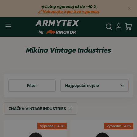
☀️ Letný výpredaj až do −40 %
🔗 Nakupujte, kým trvá výpredaj
Vyhľadá
Prihl
Ko
Mikina Vintage Industries
Filter
Filter
Najpopulárnejšie
ZNAČKA:
VINTAGE INDUSTRIES
ZNAČKA:
VINTAGE INDUSTRIES
Výpredaj -43%
Výpredaj -43%