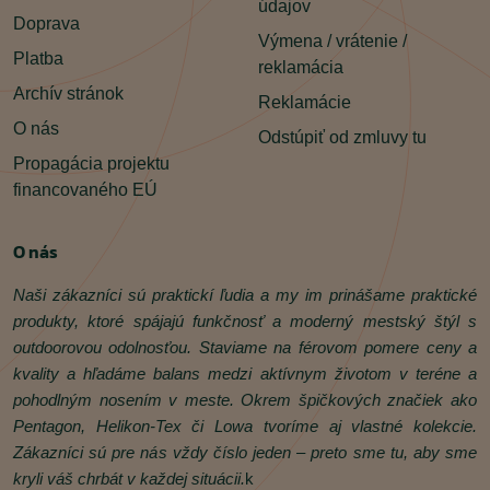
údajov
Doprava
Výmena / vrátenie /
Platba
reklamácia
Archív stránok
Reklamácie
O nás
Odstúpiť od zmluvy tu
Propagácia projektu
financovaného EÚ
O nás
Naši zákazníci sú praktickí ľudia a my im prinášame praktické
produkty, ktoré spájajú funkčnosť a moderný mestský štýl s
outdoorovou odolnosťou. Staviame na férovom pomere ceny a
kvality a hľadáme balans medzi aktívnym životom v teréne a
pohodlným nosením v meste. Okrem špičkových značiek ako
Pentagon, Helikon‑Tex či Lowa tvoríme aj vlastné kolekcie.
Zákazníci sú pre nás vždy číslo jeden – preto sme tu, aby sme
kryli váš chrbát v každej situácii.
k