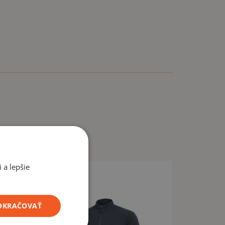
nesadne?
m veľkosť sadne, Vám nikto nemôže zaručiť. Preto nie
ť za inú.
 a lepšie
POKRAČOVAŤ