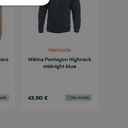
PENTAGON
Zero
Mikina Pentagon Highneck
midnight blue
43,90 €
lade
Na sklade