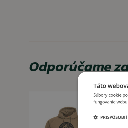
odolný materiál
VYUŽITIE
Vhodné na bežné každodenné nosenie.
UPOZORNENIE
Odporúčame za
Prať a žehliť naruby. Vyhýbať sa žehleniu motívu/potla
Táto webová
Súbory cookie po
fungovanie webu. 
PRISPÔSOBIŤ