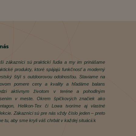
 nás
ši zákazníci sú praktickí ľudia a my im prinášame
aktické produkty, ktoré spájajú funkčnosť a moderný
stský štýl s outdoorovou odolnosťou. Staviame na
rovom pomere ceny a kvality a hľadáme balans
dzi aktívnym životom v teréne a pohodlným
sením v meste. Okrem špičkových značiek ako
ntagon, Helikon‑Tex či Lowa tvoríme aj vlastné
lekcie. Zákazníci sú pre nás vždy číslo jeden – preto
e tu, aby sme kryli váš chrbát v každej situácii.
k