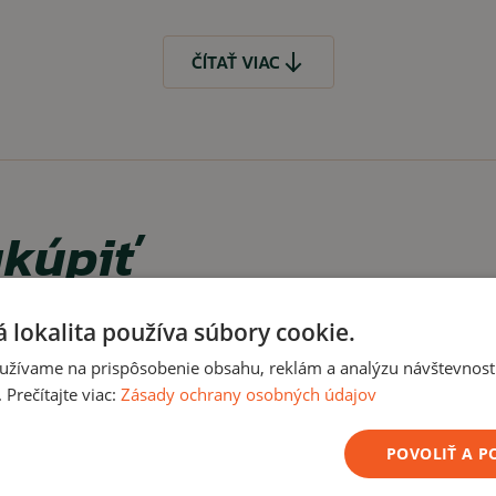
Tolerovaná odchýlka +/- 2 cm
ČÍTAŤ VIAC
Čo, ak mi veľkosť 
Samozrejme, že to, že Vá
je problém veľkosť vymeni
kúpiť
če.
 lokalita používa súbory cookie.
ČÍTAŤ MENEJ
užívame na prispôsobenie obsahu, reklám a analýzu návštevnosti
Novinka
Prečítajte viac:
Zásady ochrany osobných údajov
POVOLIŤ A 