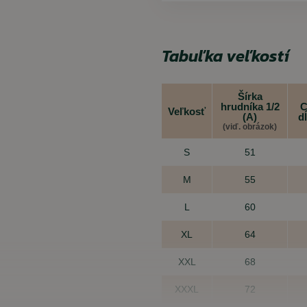
Tabuľka veľkostí
Šírka
hrudníka 1/2
C
Veľkosť
(A)
d
(viď. obrázok)
S
51
M
55
L
60
XL
64
XXL
68
XXXL
72