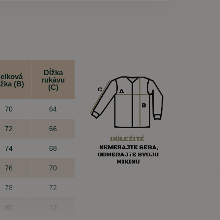
Dĺžka
elková
rukávu
ĺžka (B)
(C)
70
64
72
66
74
68
76
70
78
72
80
73