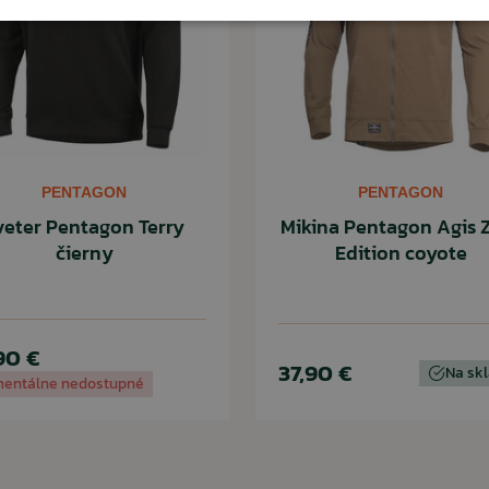
PENTAGON
PENTAGON
veter Pentagon Terry
Mikina Pentagon Agis 
čierny
Edition coyote
90 €
37,90 €
Na sk
entálne nedostupné