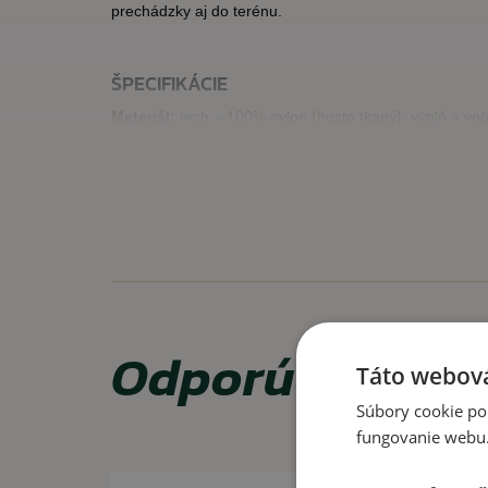
prechádzky aj do terénu.
ŠPECIFIKÁCIE
Materiál:
vrch – 100% nylon (husto tkaný), výplň a vn
Strih:
voľnejší, do pása
Farba:
hnedá
VLASTNOSTI
zateplená výplňou pre vyšší tepelný komfort
klasický bomber štýl inšpirovaný pilotnými bundami
odolný materiál, príjemný na nosenie
Odporúčame za
Táto webová
voľnejší strih vhodný na vrstvenie
Súbory cookie po
fungovanie webu. 
VYUŽITIE
Výborná na bežné nosenie počas chladnej jesene, voľn