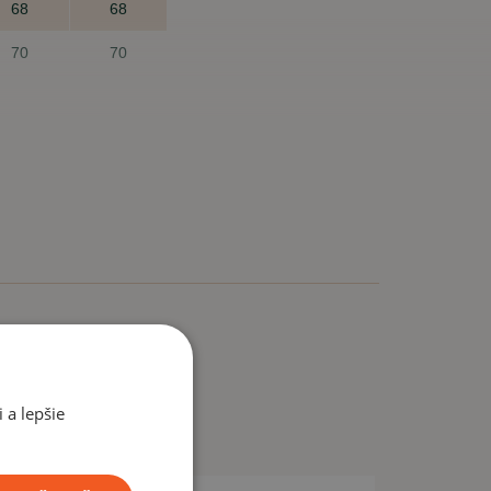
68
68
70
70
nesadne?
m veľkosť sadne, Vám nikto nemôže zaručiť. Preto nie
ť za inú.
 a lepšie