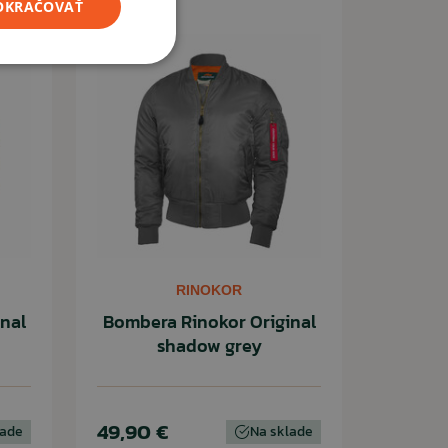
POKRAČOVAŤ
Novinka
RINOKOR
nal
Bombera Rinokor Original
shadow grey
49,90 €
lade
Na sklade