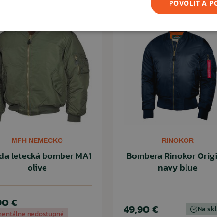
POVOLIŤ A 
 aj na miernejšiu zimu.
ČÍTAŤ MENEJ
MFH NEMECKO
RINOKOR
da letecká bomber MA1
Bombera Rinokor Origi
olive
navy blue
90 €
49,90 €
Na sk
entálne nedostupné