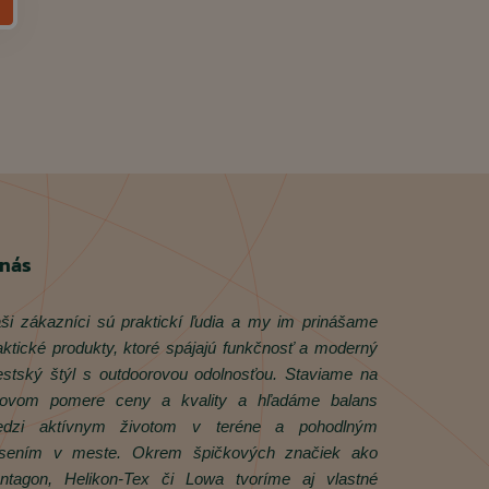
 nás
ši zákazníci sú praktickí ľudia a my im prinášame
aktické produkty, ktoré spájajú funkčnosť a moderný
stský štýl s outdoorovou odolnosťou. Staviame na
rovom pomere ceny a kvality a hľadáme balans
dzi aktívnym životom v teréne a pohodlným
sením v meste. Okrem špičkových značiek ako
ntagon, Helikon‑Tex či Lowa tvoríme aj vlastné