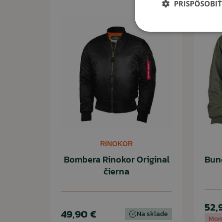
PRISPÔSOBIŤ
prechádzky či cestovanie. Pri vhodnom vrstvení vhodná
RINOKOR
Bombera Rinokor Original
Bun
čierna
52,
49,90 €
Na sklade
Mom