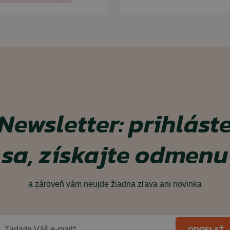
Newsletter: prihlást
sa, získajte odmenu
a zároveň vám neujde žiadna zľava ani novinka
ODOSLAŤ
Zadajte Váš e-mail*