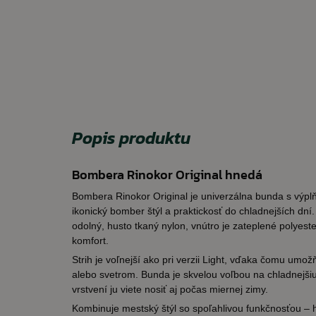
Popis produktu
Bombera Rinokor Original hnedá
Bombera Rinokor Original je univerzálna bunda s výpl
ikonický bomber štýl a praktickosť do chladnejších dní.
odolný, husto tkaný nylon, vnútro je zateplené polyest
komfort.
Strih je voľnejší ako pri verzii Light, vďaka čomu umož
alebo svetrom. Bunda je skvelou voľbou na chladnejšiu
vrstvení ju viete nosiť aj počas miernej zimy.
Kombinuje mestský štýl so spoľahlivou funkčnosťou – 