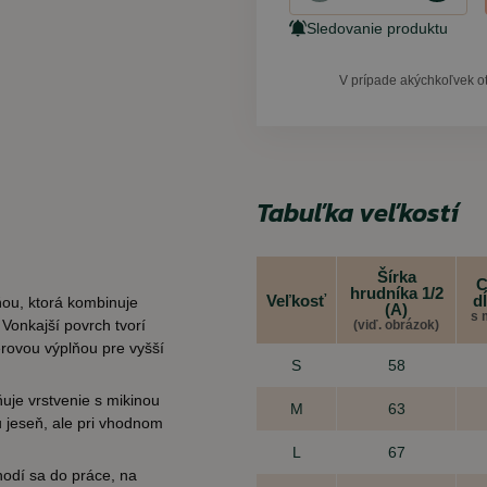
Sledovanie produktu
V prípade akýchkoľvek o
Tabuľka veľkostí
Šírka
C
hrudníka 1/2
Veľkosť
d
ňou, ktorá kombinuje
(A)
s 
 Vonkajší povrch tvorí
(viď. obrázok)
erovou výplňou pre vyšší
S
58
ňuje vrstvenie s mikinou
M
63
 jeseň, ale pri vhodnom
L
67
hodí sa do práce, na