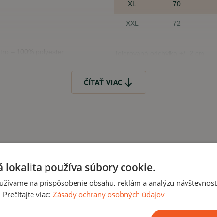
XL
70
XXL
72
útro – 100% polyester
Tolerovaná odchýlka +/- 2 cm
ČÍTAŤ VIAC
Čo, ak mi veľkosť 
Samozrejme, že to, že Vá
je problém veľkosť vymeni
kúpiť
 lokalita používa súbory cookie.
užívame na prispôsobenie obsahu, reklám a analýzu návštevnosti
Prečítajte viac:
Zásady ochrany osobných údajov
očasové aktivity,