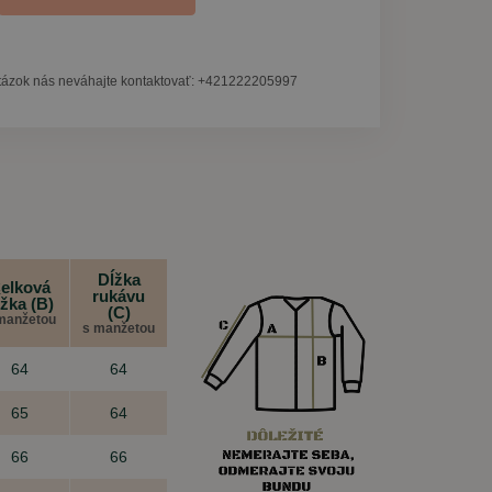
tázok nás neváhajte kontaktovať: +421222205997
Dĺžka
elková
rukávu
ĺžka (B)
(C)
manžetou
s manžetou
64
64
65
64
66
66