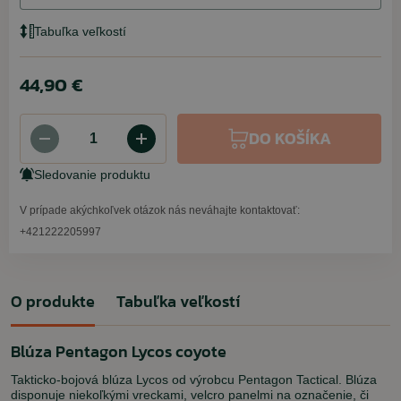
Tabuľka veľkostí
44,90 €
DO KOŠÍKA
Sledovanie produktu
V prípade akýchkoľvek otázok nás neváhajte kontaktovať:
+421222205997
O produkte
Tabuľka veľkostí
Blúza Pentagon Lycos coyote
Takticko-bojová blúza Lycos od výrobcu Pentagon Tactical. Blúza
disponuje niekoľkými vreckami, velcro panelmi na označenie, či