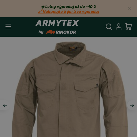
☀️ Letný výpredaj až do −40 %
🔗 Nakupujte, kým trvá výpredaj
Vyhľadá
Prihl
Ko