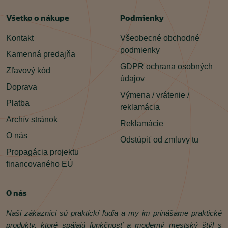
Všetko o nákupe
Podmienky
Kontakt
Všeobecné obchodné
podmienky
Kamenná predajňa
GDPR ochrana osobných
Zľavový kód
údajov
Doprava
Výmena / vrátenie /
Platba
reklamácia
Archív stránok
Reklamácie
O nás
Odstúpiť od zmluvy tu
Propagácia projektu
financovaného EÚ
O nás
Naši zákazníci sú praktickí ľudia a my im prinášame praktické
produkty, ktoré spájajú funkčnosť a moderný mestský štýl s