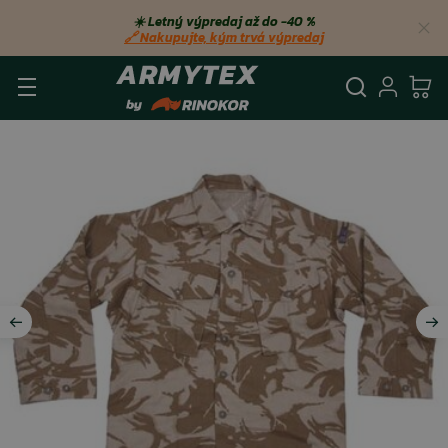
☀️ Letný výpredaj až do −40 %
🔗 Nakupujte, kým trvá výpredaj
Vyhľadá
Prihl
Ko