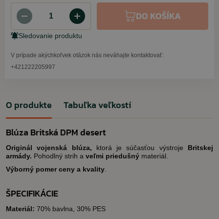
DO KOŠÍKA
Sledovanie produktu
V prípade akýchkoľvek otázok nás neváhajte kontaktovať:
+421222205997
O produkte
Tabuľka veľkostí
Blúza Britská DPM desert
Originál vojenská blúza,
ktorá je súčasťou výstroje
Britskej
armády.
Pohodlný strih a
veľmi priedušný
materiál.
Výborný pomer ceny a kvality
.
ŠPECIFIKÁCIE
Materiál:
70% bavlna, 30% PES